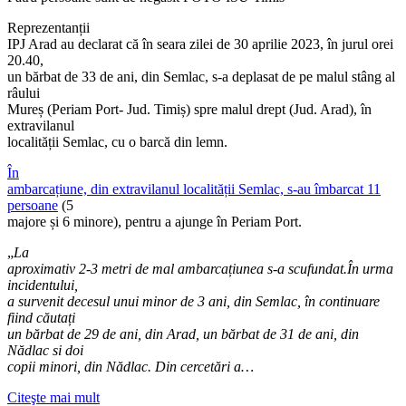
Reprezentanții
IPJ Arad au declarat că în seara zilei de 30 aprilie 2023, în jurul orei
20.40,
un bărbat de 33 de ani, din Semlac, s-a deplasat de pe malul stâng al
râului
Mureș (Periam Port- Jud. Timiș) spre malul drept (Jud. Arad), în
extravilanul
localității Semlac, cu o barcă din lemn.
În
ambarcațiune, din extravilanul localității Semlac, s-au îmbarcat 11
persoane
(5
majore și 6 minore), pentru a ajunge în Periam Port.
„
La
aproximativ 2-3 metri de mal ambarcațiunea s-a scufundat.În urma
incidentului,
a survenit decesul unui minor de 3 ani, din Semlac, în continuare
fiind căutați
un bărbat de 29 de ani, din Arad, un bărbat de 31 de ani, din
Nădlac si doi
copii minori, din Nădlac. Din cercetări a…
Citeşte mai mult