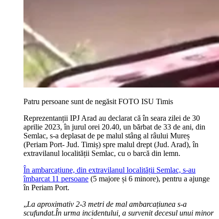
Patru persoane sunt de negăsit FOTO ISU Timis
Reprezentanții IPJ Arad au declarat că în seara zilei de 30
aprilie 2023, în jurul orei 20.40, un bărbat de 33 de ani, din
Semlac, s-a deplasat de pe malul stâng al râului Mureș
(Periam Port- Jud. Timiș) spre malul drept (Jud. Arad), în
extravilanul localității Semlac, cu o barcă din lemn.
În ambarcațiune, din extravilanul localității Semlac, s-au
îmbarcat 11 persoane
(5 majore și 6 minore), pentru a ajunge
în Periam Port.
„
La aproximativ 2-3 metri de mal ambarcațiunea s-a
scufundat.În urma incidentului, a survenit decesul unui minor