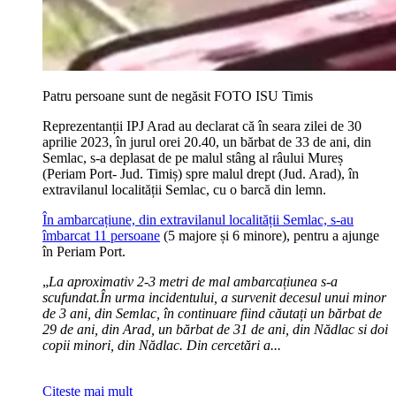
Patru persoane sunt de negăsit FOTO ISU Timis
Reprezentanții IPJ Arad au declarat că în seara zilei de 30
aprilie 2023, în jurul orei 20.40, un bărbat de 33 de ani, din
Semlac, s-a deplasat de pe malul stâng al râului Mureș
(Periam Port- Jud. Timiș) spre malul drept (Jud. Arad), în
extravilanul localității Semlac, cu o barcă din lemn.
În ambarcațiune, din extravilanul localității Semlac, s-au
îmbarcat 11 persoane
(5 majore și 6 minore), pentru a ajunge
în Periam Port.
„
La aproximativ 2-3 metri de mal ambarcațiunea s-a
scufundat.În urma incidentului, a survenit decesul unui minor
de 3 ani, din Semlac, în continuare fiind căutați un bărbat de
29 de ani, din Arad, un bărbat de 31 de ani, din Nădlac si doi
copii minori, din Nădlac. Din cercetări a...
Citeşte mai mult