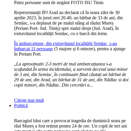
Patru persoane sunt de negăsit FOTO ISU Timis
Reprezentanții IPJ Arad au declarat că în seara zilei de 30
aprilie 2023, în jurul orei 20.40, un bărbat de 33 de ani, din
Semlac, s-a deplasat de pe malul stâng al râului Mureș
(Periam Port- Jud. Timiș) spre malul drept (Jud. Arad), în
extravilanul localității Semlac, cu o barcă din lemn.
În ambarcațiune, din extravilanul localității Semlac, s-au
îmbarcat 11 persoane
(5 majore și 6 minore), pentru a ajunge
în Periam Port.
„
La aproximativ 2-3 metri de mal ambarcațiunea s-a
scufundat.În urma incidentului, a survenit decesul unui minor
de 3 ani, din Semlac, în continuare fiind căutați un bărbat de
29 de ani, din Arad, un bărbat de 31 de ani, din Nădlac si doi
copii minori, din Nădlac. Din cercetări a...
Citeşte mai mult
Politică
Barcagiul băut care a provocat tragedia de duminică seara pe
râul Mureș a fost reținut pentru 24 de ore. Un copil de trei ani