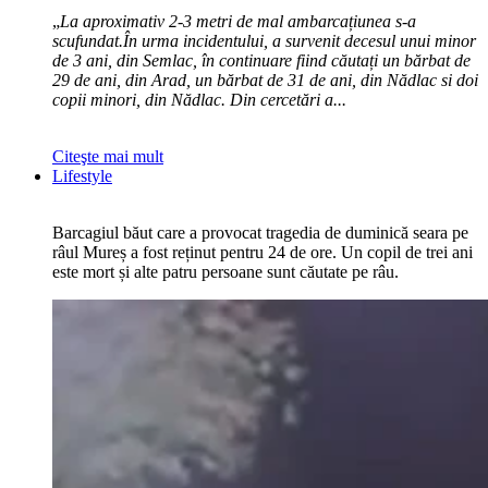
„
La aproximativ 2-3 metri de mal ambarcațiunea s-a
scufundat.În urma incidentului, a survenit decesul unui minor
de 3 ani, din Semlac, în continuare fiind căutați un bărbat de
29 de ani, din Arad, un bărbat de 31 de ani, din Nădlac si doi
copii minori, din Nădlac. Din cercetări a...
Citeşte mai mult
Lifestyle
Barcagiul băut care a provocat tragedia de duminică seara pe
râul Mureș a fost reținut pentru 24 de ore. Un copil de trei ani
este mort și alte patru persoane sunt căutate pe râu.