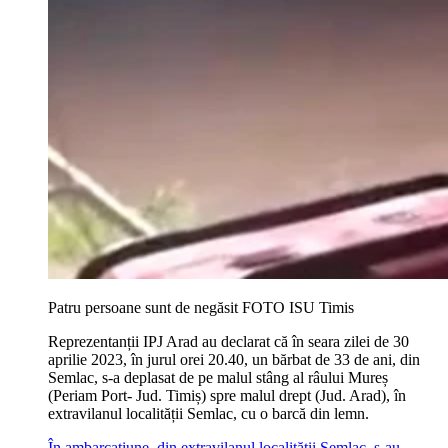
Patru persoane sunt de negăsit FOTO ISU Timis
Reprezentanții IPJ Arad au declarat că în seara zilei de 30
aprilie 2023, în jurul orei 20.40, un bărbat de 33 de ani, din
Semlac, s-a deplasat de pe malul stâng al râului Mureș
(Periam Port- Jud. Timiș) spre malul drept (Jud. Arad), în
extravilanul localității Semlac, cu o barcă din lemn.
În ambarcațiune, din extravilanul localității Semlac, s-au