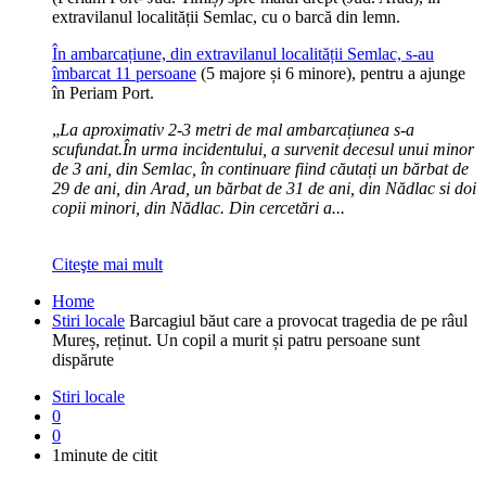
extravilanul localității Semlac, cu o barcă din lemn.
În ambarcațiune, din extravilanul localității Semlac, s-au
îmbarcat 11 persoane
(5 majore și 6 minore), pentru a ajunge
în Periam Port.
„
La aproximativ 2-3 metri de mal ambarcațiunea s-a
scufundat.În urma incidentului, a survenit decesul unui minor
de 3 ani, din Semlac, în continuare fiind căutați un bărbat de
29 de ani, din Arad, un bărbat de 31 de ani, din Nădlac si doi
copii minori, din Nădlac. Din cercetări a...
Citeşte mai mult
Home
Stiri locale
Barcagiul băut care a provocat tragedia de pe râul
Mureș, reținut. Un copil a murit și patru persoane sunt
dispărute
Stiri locale
0
0
1minute de citit