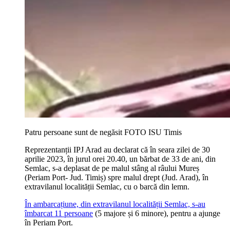
Patru persoane sunt de negăsit FOTO ISU Timis
Reprezentanții IPJ Arad au declarat că în seara zilei de 30
aprilie 2023, în jurul orei 20.40, un bărbat de 33 de ani, din
Semlac, s-a deplasat de pe malul stâng al râului Mureș
(Periam Port- Jud. Timiș) spre malul drept (Jud. Arad), în
extravilanul localității Semlac, cu o barcă din lemn.
În ambarcațiune, din extravilanul localității Semlac, s-au
îmbarcat 11 persoane
(5 majore și 6 minore), pentru a ajunge
în Periam Port.