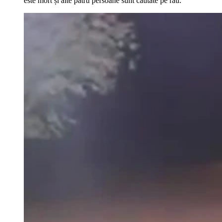
este mort și alte patru persoane sunt căutate pe râu.