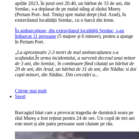
aprilie 2023, în jurul orei 20.40, un bărbat de 33 de ani, din
Semlac, s-a deplasat de pe malul stâng al râului Mureș
(Periam Port- Jud. Timiș) spre malul drept (Jud. Arad), în
extravilanul localității Semlac, cu o barcă din lemn.
În ambarcațiune, din extravilanul localității Semlac, s-au
îmbarcat 11 persoane
(5 majore și 6 minore), pentru a ajunge
în Periam Port.
„
La aproximativ 2-3 metri de mal ambarcațiunea s-a
scufundat.În urma incidentului, a survenit decesul unui minor
de 3 ani, din Semlac, în continuare fiind căutați un bărbat de
29 de ani, din Arad, un bărbat de 31 de ani, din Nădlac si doi
copii minori, din Nădlac. Din cercetări a...
Citeşte mai mult
Sport
Barcagiul băut care a provocat tragedia de duminică seara pe
râul Mureș a fost reținut pentru 24 de ore. Un copil de trei ani
este mort și alte patru persoane sunt căutate pe râu.