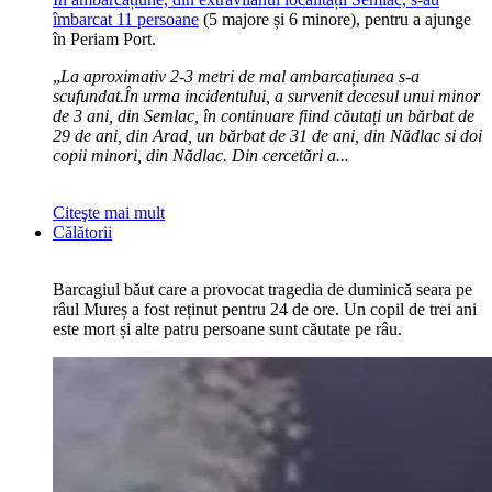
îmbarcat 11 persoane
(5 majore și 6 minore), pentru a ajunge
în Periam Port.
„
La aproximativ 2-3 metri de mal ambarcațiunea s-a
scufundat.În urma incidentului, a survenit decesul unui minor
de 3 ani, din Semlac, în continuare fiind căutați un bărbat de
29 de ani, din Arad, un bărbat de 31 de ani, din Nădlac si doi
copii minori, din Nădlac. Din cercetări a...
Citeşte mai mult
Călătorii
Barcagiul băut care a provocat tragedia de duminică seara pe
râul Mureș a fost reținut pentru 24 de ore. Un copil de trei ani
este mort și alte patru persoane sunt căutate pe râu.