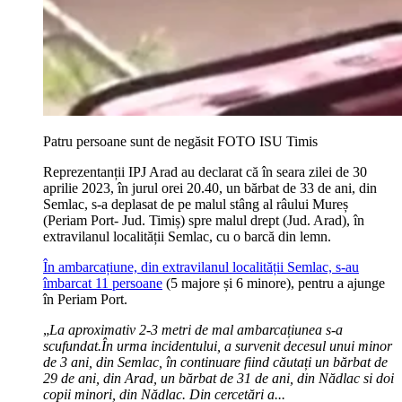
Patru persoane sunt de negăsit FOTO ISU Timis
Reprezentanții IPJ Arad au declarat că în seara zilei de 30
aprilie 2023, în jurul orei 20.40, un bărbat de 33 de ani, din
Semlac, s-a deplasat de pe malul stâng al râului Mureș
(Periam Port- Jud. Timiș) spre malul drept (Jud. Arad), în
extravilanul localității Semlac, cu o barcă din lemn.
În ambarcațiune, din extravilanul localității Semlac, s-au
îmbarcat 11 persoane
(5 majore și 6 minore), pentru a ajunge
în Periam Port.
„
La aproximativ 2-3 metri de mal ambarcațiunea s-a
scufundat.În urma incidentului, a survenit decesul unui minor
de 3 ani, din Semlac, în continuare fiind căutați un bărbat de
29 de ani, din Arad, un bărbat de 31 de ani, din Nădlac si doi
copii minori, din Nădlac. Din cercetări a...