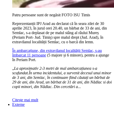
Patru persoane sunt de negăsit FOTO ISU Timis
Reprezentanții IPJ Arad au declarat că în seara zilei de 30
aprilie 2023, în jurul orei 20.40, un bărbat de 33 de ani, din
Semlac, s-a deplasat de pe malul stâng al râului Mureș
(Periam Port- Jud. Timiș) spre malul drept (Jud. Arad), în
extravilanul localității Semlac, cu o barcă din lemn.
În ambarcațiune, din extravilanul localității Semlac, s-au
îmbarcat 11 persoane
(5 majore și 6 minore), pentru a ajunge
în Periam Port.
„
La aproximativ 2-3 metri de mal ambarcațiunea s-a
scufundat.În urma incidentului, a survenit decesul unui minor
de 3 ani, din Semlac, în continuare fiind căutați un bărbat de
29 de ani, din Arad, un bărbat de 31 de ani, din Nădlac si doi
copii minori, din Nădlac. Din cercetări a...
Citeşte mai mult
Externe