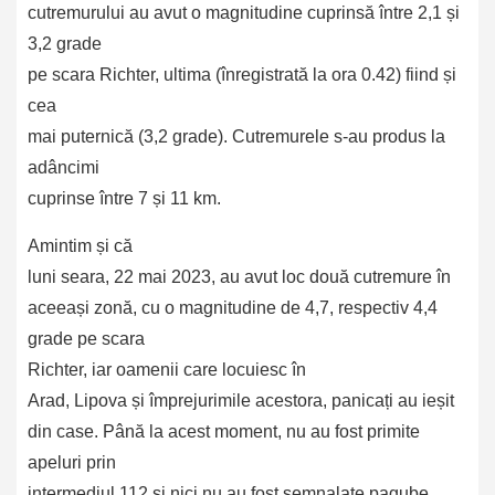
cutremurului au avut o magnitudine cuprinsă între 2,1 și
3,2 grade
pe scara Richter, ultima (înregistrată la ora 0.42) fiind și
cea
mai puternică (3,2 grade). Cutremurele s-au produs la
adâncimi
cuprinse între 7 și 11 km.
Amintim și că
luni seara, 22 mai 2023, au avut loc două cutremure în
aceeași zonă, cu o magnitudine de 4,7, respectiv 4,4
grade pe scara
Richter, iar oamenii care locuiesc în
Arad, Lipova și împrejurimile acestora, panicați au ieșit
din case. Până la acest moment, nu au fost primite
apeluri prin
intermediul 112 și nici nu au fost semnalate pagube