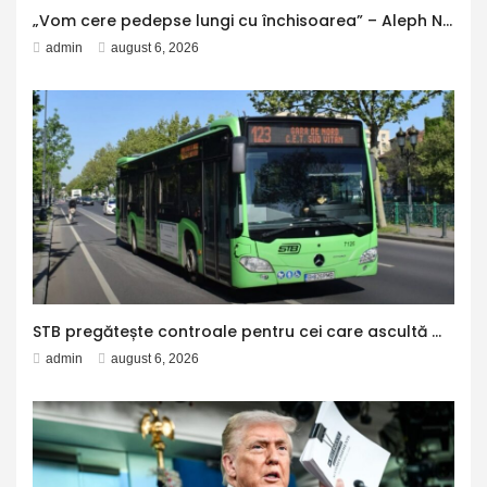
„Vom cere pedepse lungi cu închisoarea” – Aleph News
admin
august 6, 2026
STB pregătește controale pentru cei care ascultă muzică sau vorbesc pe speaker în mijloacele de transport. Metrorex lansează o campanie pentru păstrarea liniștii în metrou
admin
august 6, 2026