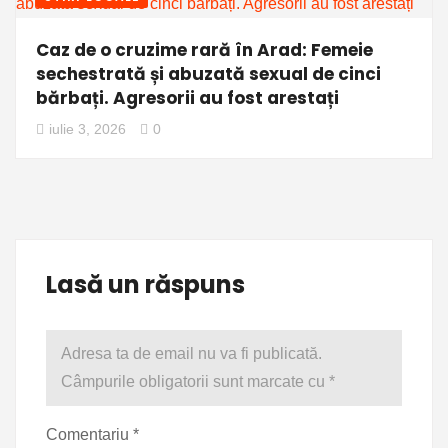
Caz de o cruzime rară în Arad: Femeie
sechestrată și abuzată sexual de cinci
bărbați. Agresorii au fost arestați
iulie 3, 2026
0
Lasă un răspuns
Adresa ta de email nu va fi publicată.
Câmpurile obligatorii sunt marcate cu
*
Comentariu
*