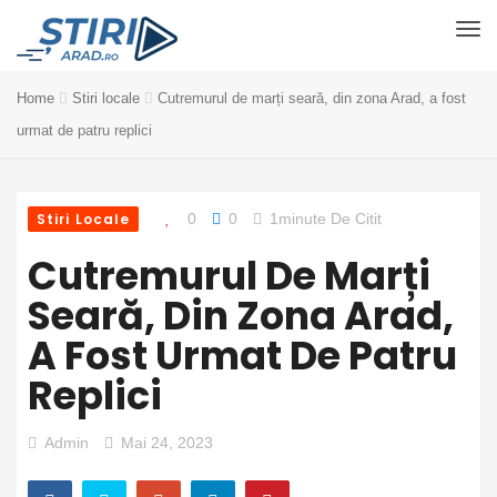
Home
Stiri locale
Cutremurul de marți seară, din zona Arad, a fost
urmat de patru replici
Stiri Locale
0
0
1minute De Citit
Cutremurul De Marți
Seară, Din Zona Arad,
A Fost Urmat De Patru
Replici
Admin
Mai 24, 2023