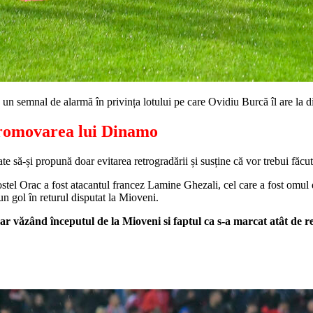
 un semnal de alarmă în privința lotului pe care Ovidiu Burcă îl are la di
promovarea lui Dinamo
te să-și propună doar evitarea retrogradării și susține că vor trebui făcu
ostel Orac a fost atacantul francez Lamine Ghezali, cel care a fost omul 
n gol în returul disputat la Mioveni.
văzând începutul de la Mioveni si faptul ca s-a marcat atât de reped