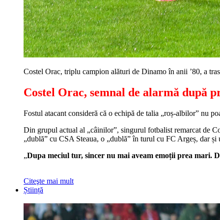
Costel Orac, triplu campion alături de Dinamo în anii ’80, a tras
Costel Orac, semnal de alarmă după 
Fostul atacant consideră că o echipă de talia „roș-albilor” nu poa
Din grupul actual al „câinilor”, singurul fotbalist remarcat de C
„dublă” cu CSA Steaua, o „dublă” în turul cu FC Argeș, dar și u
„
Dupa meciul tur, sincer nu mai aveam emoții prea mari. Dar 
Citeşte mai mult
Știință