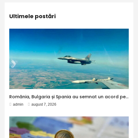
Ultimele postări
România, Bulgaria și Spania au semnat un acord pentru operațiuni transfrontaliere de poliție aeriană în cadrul NATO. Avioanele spaniole vor putea patrula și în spațiul aerian al Bulgariei
admin
august 7, 2026