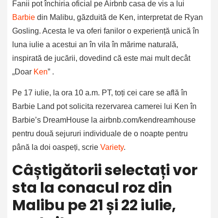
Fanii pot închiria oficial pe Airbnb casa de vis a lui
Barbie
din Malibu, găzduită de Ken, interpretat de Ryan
Gosling. Acesta le va oferi fanilor o experiență unică în
luna iulie a acestui an în vila în mărime naturală,
inspirată de jucării, dovedind că este mai mult decât
„Doar
Ken
” .
Pe 17 iulie, la ora 10 a.m. PT, toți cei care se află în
Barbie Land pot solicita rezervarea camerei lui Ken în
Barbie’s DreamHouse la airbnb.com/kendreamhouse
pentru două sejururi individuale de o noapte pentru
până la doi oaspeți, scrie
Variety
.
Câștigătorii selectați vor
sta la conacul roz din
Malibu pe 21 și 22 iulie,