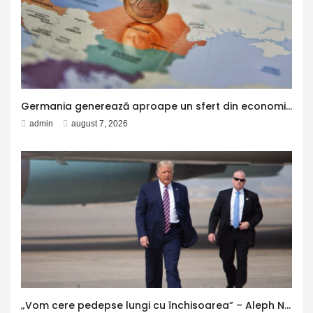
Germania generează aproape un sfert din economia Uniunii Europene, potrivit Eurostat. PIB-ul României ajunge la 380 de miliarde de euro
admin
august 7, 2026
„Vom cere pedepse lungi cu închisoarea” – Aleph News