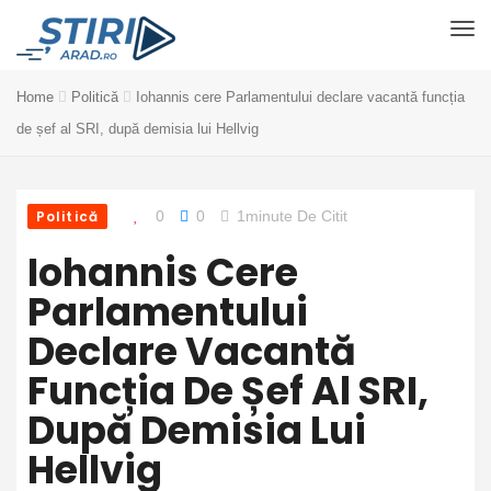
Home
Politică
Iohannis cere Parlamentului declare vacantă funcția
de șef al SRI, după demisia lui Hellvig
Politică
0
0
1minute De Citit
Iohannis Cere
Parlamentului
Declare Vacantă
Funcția De Șef Al SRI,
După Demisia Lui
Hellvig