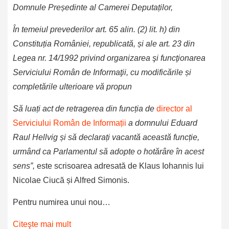
Domnule Președinte al Camerei Deputaților,
În temeiul prevederilor art. 65 alin. (2) lit. h) din
Constituția României, republicată, și ale art. 23 din
Legea nr. 14/1992 privind organizarea şi funcţionarea
Serviciului Român de Informaţii, cu modificările și
completările ulterioare vă propun
Să luați act de retragerea din funcția de
director al
Serviciului Român de Informații
a domnului Eduard
Raul Hellvig și să declarați vacantă această funcție,
urmând ca Parlamentul să adopte o hotărâre în acest
sens”,
este scrisoarea adresată de Klaus Iohannis lui
Nicolae Ciucă și Alfred Simonis.
Pentru numirea unui nou…
Citeşte mai mult