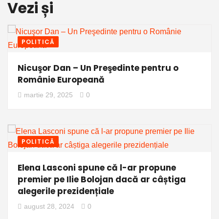
Vezi și
POLITICĂ
Nicuşor Dan – Un Preşedinte pentru o
Românie Europeană
martie 29, 2025
0
POLITICĂ
Elena Lasconi spune că l-ar propune
premier pe Ilie Bolojan dacă ar câștiga
alegerile prezidențiale
august 28, 2024
0