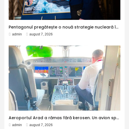
Pentagonul pregătește o nouă strategie nucleară în cazul unui conflict cu Rusia sau China. La ce opțiuni militare ar putea recurge Trump
admin
august 7, 2026
Aeroportul Arad a rămas fără kerosen. Un avion spre Antalya a făcut escală la Otopeni pentru alimentare
admin
august 7, 2026