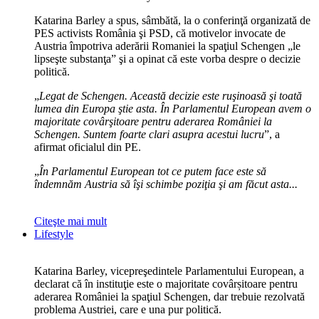
Katarina Barley a spus, sâmbătă, la o conferinţă organizată de
PES activists România şi PSD, că motivelor invocate de
Austria împotriva aderării Romaniei la spaţiul Schengen „le
lipseşte substanţa” şi a opinat că este vorba despre o decizie
politică.
„
Legat de Schengen. Această decizie este ruşinoasă şi toată
lumea din Europa ştie asta. În Parlamentul European avem o
majoritate covârşitoare pentru aderarea României la
Schengen. Suntem foarte clari asupra acestui lucru
”, a
afirmat oficialul din PE.
„
În Parlamentul European tot ce putem face este să
îndemnăm Austria să îşi schimbe poziţia şi am făcut asta...
Citeşte mai mult
Lifestyle
Katarina Barley, vicepreşedintele Parlamentului European, a
declarat că în instituţie este o majoritate covârșitoare pentru
aderarea României la spaţiul Schengen, dar trebuie rezolvată
problema Austriei, care e una pur politică.