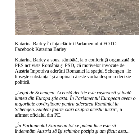
Katarina Barley în fața clădirii Parlamentului FOTO
Facebook Katarina Barley
Katarina Barley a spus, sâmbătă, la o conferinţă organizată de
PES activists România şi PSD, că motivelor invocate de
Austria împotriva aderării Romaniei la spaţiul Schengen „le
lipseşte substanţa” şi a opinat că este vorba despre o decizie
politică.
„
Legat de Schengen. Această decizie este ruşinoasă şi toată
lumea din Europa ştie asta. În Parlamentul European avem o
majoritate covârşitoare pentru aderarea României la
Schengen. Suntem foarte clari asupra acestui lucru
”, a
afirmat oficialul din PE.
„
În Parlamentul European tot ce putem face este să
îndemnăm Austria să îşi schimbe poziţia şi am făcut asta...