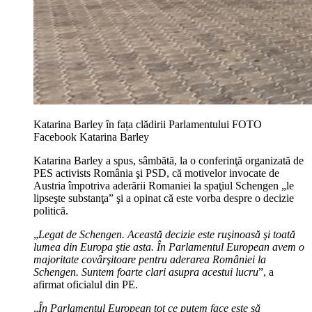
Katarina Barley în fața clădirii Parlamentului FOTO
Facebook Katarina Barley
Katarina Barley a spus, sâmbătă, la o conferinţă organizată de
PES activists România şi PSD, că motivelor invocate de
Austria împotriva aderării Romaniei la spaţiul Schengen „le
lipseşte substanţa” şi a opinat că este vorba despre o decizie
politică.
„
Legat de Schengen. Această decizie este ruşinoasă şi toată
lumea din Europa ştie asta. În Parlamentul European avem o
majoritate covârşitoare pentru aderarea României la
Schengen. Suntem foarte clari asupra acestui lucru
”, a
afirmat oficialul din PE.
„
În Parlamentul European tot ce putem face este să