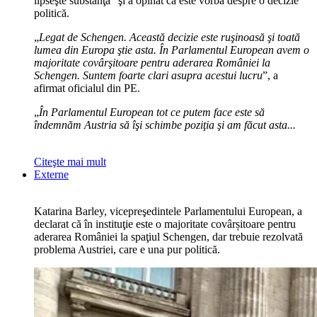
lipseşte substanţa” şi a opinat că este vorba despre o decizie
politică.
„
Legat de Schengen. Această decizie este ruşinoasă şi toată
lumea din Europa ştie asta. În Parlamentul European avem o
majoritate covârşitoare pentru aderarea României la
Schengen. Suntem foarte clari asupra acestui lucru
”, a
afirmat oficialul din PE.
„
În Parlamentul European tot ce putem face este să
îndemnăm Austria să îşi schimbe poziţia şi am făcut asta...
Citeşte mai mult
Externe
Katarina Barley, vicepreşedintele Parlamentului European, a
declarat că în instituţie este o majoritate covârșitoare pentru
aderarea României la spaţiul Schengen, dar trebuie rezolvată
problema Austriei, care e una pur politică.