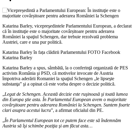
Katarina Barley, vicepreşedintele Parlamentului European, a declarat
că în instituţie este o majoritate covârșitoare pentru aderarea
României la spaţiul Schengen, dar trebuie rezolvată problema
Austriei, care e una pur politică.
Katarina Barley în fața clădirii Parlamentului FOTO Facebook
Katarina Barley
Katarina Barley a spus, sâmbătă, la o conferinţă organizată de PES
activists România şi PSD, că motivelor invocate de Austria
împotriva aderării Romaniei la spaţiul Schengen „le lipseşte
substanţa” şi a opinat că este vorba despre o decizie politică.
„
Legat de Schengen. Această decizie este ruşinoasă şi toată lumea
din Europa ştie asta. În Parlamentul European avem o majoritate
covârşitoare pentru aderarea României la Schengen. Suntem foarte
clari asupra acestui lucru
”, a afirmat oficialul din PE.
„
În Parlamentul European tot ce putem face este să îndemnăm
Austria să îşi schimbe poziţia şi am făcut asta…