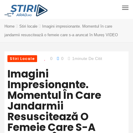
Home
Stiri locale
Imagini impresionante. Momentul în care
jandarmii resuscitează o femeie care s-a aruncat în Mureș VIDEO
Stiri Locale
0
0
1minute De Citit
Imagini
Impresionante.
Momentul În Care
Jandarmii
Resuscitează O
Femeie Care S-A