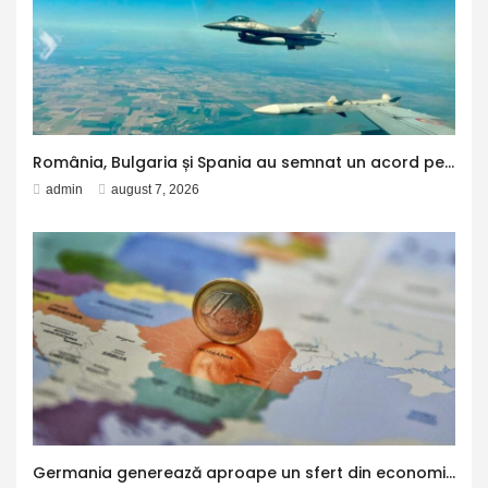
România, Bulgaria și Spania au semnat un acord pentru operațiuni transfrontaliere de poliție aeriană în cadrul NATO. Avioanele spaniole vor putea patrula și în spațiul aerian al Bulgariei
admin
august 7, 2026
Germania generează aproape un sfert din economia Uniunii Europene, potrivit Eurostat. PIB-ul României ajunge la 380 de miliarde de euro