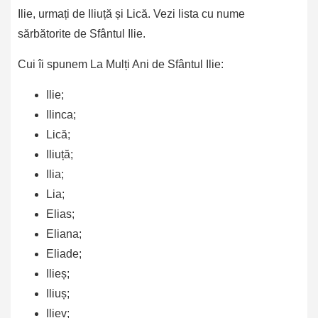
Ilie, urmați de Iliuță și Lică. Vezi lista cu nume
sărbătorite de Sfântul Ilie.
Cui îi spunem La Mulți Ani de Sfântul Ilie:
Ilie;
Ilinca;
Lică;
Iliuță;
Ilia;
Lia;
Elias;
Eliana;
Eliade;
Ilieș;
Iliuș;
Iliev;