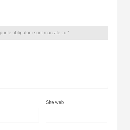
urile obligatorii sunt marcate cu
*
Site web