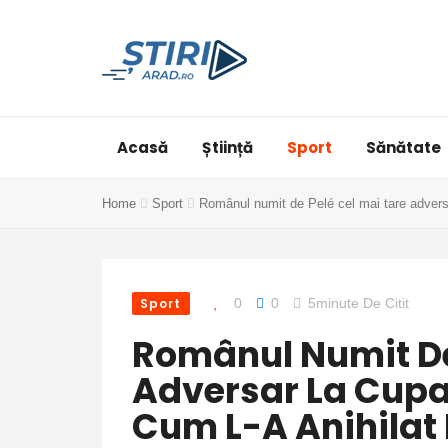
Acasă
Știință
Sport
Sănătate
Home
Sport
Românul numit de Pelé cel mai tare adversa
Sport
0
0
5minute De Citit
Românul Numit De
Adversar La Cupa
Cum L-A Anihilat 