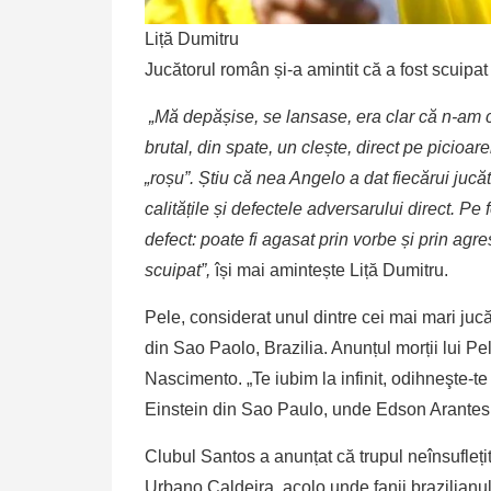
Liță Dumitru
Jucătorul român și-a amintit că a fost scuipa
„Mă depășise, se lansase, era clar că n-am c
brutal, din spate, un clește, direct pe picioar
„roșu”. Știu că nea Angelo a dat fiecărui jucă
calitățile și defectele adversarului direct. Pe 
defect: poate fi agasat prin vorbe și prin agre
scuipat”,
își mai amintește Liță Dumitru.
Pele, considerat unul dintre cei mai mari jucăto
din Sao Paolo, Brazilia. Anunțul morții lui Pel
Nascimento. „Te iubim la infinit, odihneşte-te 
Einstein din Sao Paulo, unde Edson Arantes 
Clubul Santos a anunțat că trupul neînsuflețit 
Urbano Caldeira, acolo unde fanii brazilianul