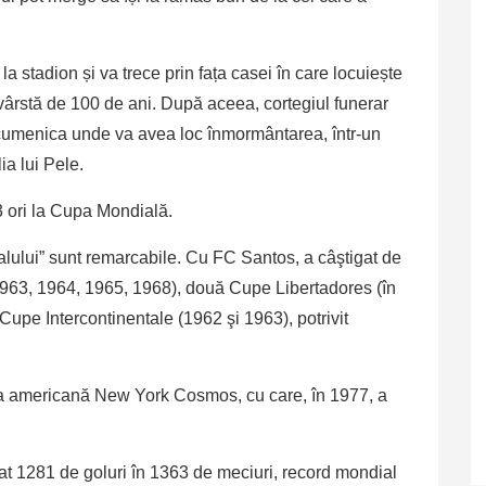
la stadion și va trece prin fața casei în care locuiește
ârstă de 100 de ani. După aceea, cortegiul funerar
cumenica unde va avea loc înmormântarea, într-un
ia lui Pele.
 3 ori la Cupa Mondială.
alului” sunt remarcabile. Cu FC Santos, a câştigat de
1963, 1964, 1965, 1968), două Cupe Libertadores (în
pe Intercontinentale (1962 şi 1963), potrivit
pa americană New York Cosmos, cu care, în 1977, a
cat 1281 de goluri în 1363 de meciuri, record mondial