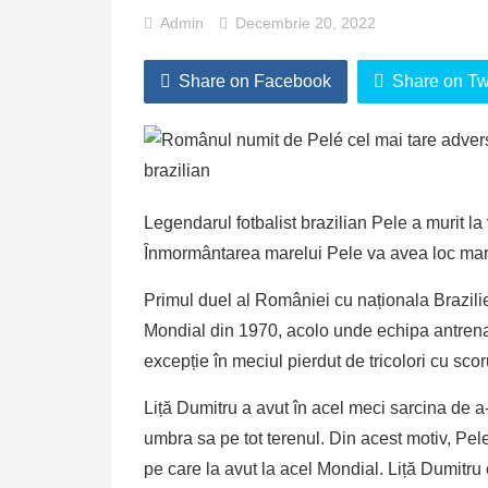
Admin
Decembrie 20, 2022
Share on Facebook
Share on Twi
Legendarul fotbalist brazilian Pele a murit l
Înmormântarea marelui Pele va avea loc marț
Primul duel al României cu naționala Brazilie
Mondial din 1970, acolo unde echipa antrena
excepție în meciul pierdut de tricolori cu scor
Liță Dumitru a avut în acel meci sarcina de a-l
umbra sa pe tot terenul. Din acest motiv, Pel
pe care la avut la acel Mondial. Liță Dumitru 