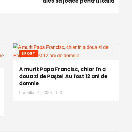
ales să joace pentru Italia
SPORT
A murit Papa Francisc, chiar în a
doua zi de Paște! Au fost 12 ani de
domnie
aprilie 21, 2025
0