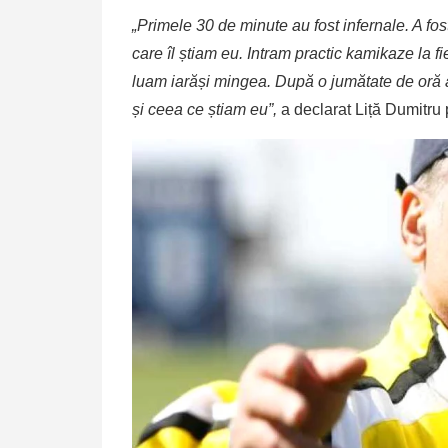
„Primele 30 de minute au fost infernale. A fos
care îl știam eu. Intram practic kamikaze la fi
luam iarăși mingea. După o jumătate de oră a
și ceea ce știam eu”,
a declarat Liță Dumitru