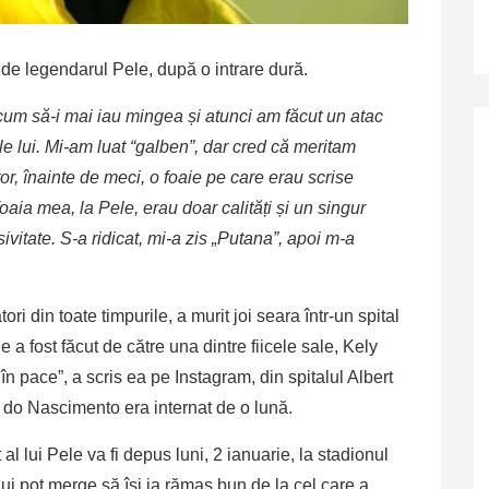
t de legendarul Pele, după o intrare dură.
um să-i mai iau mingea și atunci am făcut un atac
ele lui. Mi-am luat “galben”, dar cred că meritam
tor, înainte de meci, o foaie pe care erau scrise
foaia mea, la Pele, erau doar calități și un singur
sivitate. S-a ridicat, mi-a zis „Putana”, apoi m-a
ri din toate timpurile, a murit joi seara într-un spital
e a fost făcut de către una dintre fiicele sale, Kely
în pace”, a scris ea pe Instagram, din spitalul Albert
do Nascimento era internat de o lună.
al lui Pele va fi depus luni, 2 ianuarie, la stadionul
ui pot merge să își ia rămas bun de la cel care a