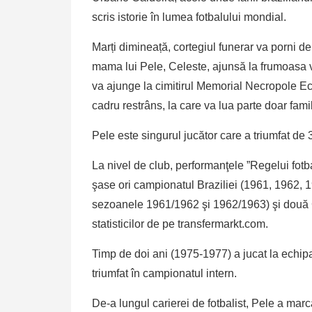
scris istorie în lumea fotbalului mondial.
Marți dimineață, cortegiul funerar va porni de 
mama lui Pele, Celeste, ajunsă la frumoasa v
va ajunge la cimitirul Memorial Necropole E
cadru restrâns, la care va lua parte doar famil
Pele este singurul jucător care a triumfat de
La nivel de club, performanţele ”Regelui fotb
şase ori campionatul Braziliei (1961, 1962, 
sezoanele 1961/1962 şi 1962/1963) şi două Cu
statisticilor de pe transfermarkt.com.
Timp de doi ani (1975-1977) a jucat la echi
triumfat în campionatul intern.
De-a lungul carierei de fotbalist, Pele a mar