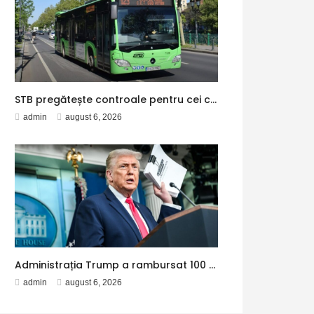
STB pregătește controale pentru cei care ascultă muzică sau vorbesc pe speaker în mijloacele de transport. Metrorex lansează o campanie pentru păstrarea liniștii în metrou
admin
august 6, 2026
Administrația Trump a rambursat 100 de miliarde de dolari companiilor americane, după ce Curtea Supremă a decis că tarifele impuse de Trump sunt ilegale
admin
august 6, 2026