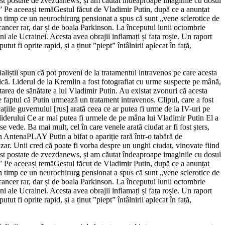
ost postate de zvezdanews, și am căutat îndeaproape imaginile cu dosul
.” Pe aceeași temăGestul făcut de Vladimir Putin, după ce a anunțat
 în timp ce un neurochirurg pensionat a spus că sunt „vene sclerotice de
ncer rar, dar și de boala Parkinson. La începutul lunii octombrie
ni ale Ucrainei. Acesta avea obrajii inflamați și fața roșie. Un raport
t fi oprite rapid, și a ținut ”piept” întâlnirii aplecat în față,
aliștii spun că pot proveni de la tratamentul intravenos pe care acesta
lică. Liderul de la Kremlin a fost fotografiat cu urme suspecte pe mână,
starea de sănătate a lui Vladimir Putin. Au existat zvonuri că acesta
e faptul că Putin urmează un tratament intravenos. Clipul, care a fost
ațiile guvernului [rus] arată ceea ce ar putea fi urme de la IV-uri pe
 liderului Ce ar mai putea fi urmele de pe mâna lui Vladimir Putin El a
 vede. Ba mai mult, cel în care venele arată ciudat ar fi fost șters,
 AntenaPLAY Putin a bifat o apariție rară într-o tabără de
izar. Unii cred că poate fi vorba despre un unghi ciudat, vinovate fiind
ost postate de zvezdanews, și am căutat îndeaproape imaginile cu dosul
.” Pe aceeași temăGestul făcut de Vladimir Putin, după ce a anunțat
 în timp ce un neurochirurg pensionat a spus că sunt „vene sclerotice de
ncer rar, dar și de boala Parkinson. La începutul lunii octombrie
ni ale Ucrainei. Acesta avea obrajii inflamați și fața roșie. Un raport
t fi oprite rapid, și a ținut ”piept” întâlnirii aplecat în față,