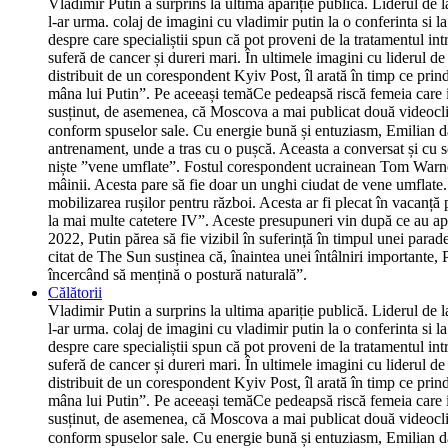
Vladimir Putin a surprins la ultima apariție publică. Liderul de 
l-ar urma. colaj de imagini cu vladimir putin la o conferinta si 
despre care specialiștii spun că pot proveni de la tratamentul int
suferă de cancer și dureri mari. În ultimele imagini cu liderul d
distribuit de un corespondent Kyiv Post, îl arată în timp ce prind
mâna lui Putin”. Pe aceeași temăCe pedeapsă riscă femeia care i-a
susținut, de asemenea, că Moscova a mai publicat două videoclipur
conform spuselor sale. Cu energie bună și entuziasm, Emilian dă
antrenament, unde a tras cu o pușcă. Aceasta a conversat și cu so
niște ”vene umflate”. Fostul corespondent ucrainean Tom Warner
mâinii. Acesta pare să fie doar un unghi ciudat de vene umflate.
mobilizarea rușilor pentru război. Acesta ar fi plecat în vacanță
la mai multe catetere IV”. Aceste presupuneri vin după ce au ap
2022, Putin părea să fie vizibil în suferință în timpul unei parad
citat de The Sun susținea că, înaintea unei întâlniri importante, P
încercând să mențină o postură naturală”.
Călătorii
Vladimir Putin a surprins la ultima apariție publică. Liderul de 
l-ar urma. colaj de imagini cu vladimir putin la o conferinta si 
despre care specialiștii spun că pot proveni de la tratamentul int
suferă de cancer și dureri mari. În ultimele imagini cu liderul d
distribuit de un corespondent Kyiv Post, îl arată în timp ce prind
mâna lui Putin”. Pe aceeași temăCe pedeapsă riscă femeia care i-a
susținut, de asemenea, că Moscova a mai publicat două videoclipur
conform spuselor sale. Cu energie bună și entuziasm, Emilian dă