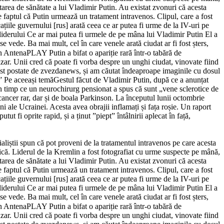
starea de sănătate a lui Vladimir Putin. Au existat zvonuri că acesta
e faptul că Putin urmează un tratament intravenos. Clipul, care a fost
ațiile guvernului [rus] arată ceea ce ar putea fi urme de la IV-uri pe
 liderului Ce ar mai putea fi urmele de pe mâna lui Vladimir Putin El a
 vede. Ba mai mult, cel în care venele arată ciudat ar fi fost șters,
 AntenaPLAY Putin a bifat o apariție rară într-o tabără de
izar. Unii cred că poate fi vorba despre un unghi ciudat, vinovate fiind
ost postate de zvezdanews, și am căutat îndeaproape imaginile cu dosul
.” Pe aceeași temăGestul făcut de Vladimir Putin, după ce a anunțat
 în timp ce un neurochirurg pensionat a spus că sunt „vene sclerotice de
ncer rar, dar și de boala Parkinson. La începutul lunii octombrie
ni ale Ucrainei. Acesta avea obrajii inflamați și fața roșie. Un raport
t fi oprite rapid, și a ținut ”piept” întâlnirii aplecat în față,
aliștii spun că pot proveni de la tratamentul intravenos pe care acesta
lică. Liderul de la Kremlin a fost fotografiat cu urme suspecte pe mână,
starea de sănătate a lui Vladimir Putin. Au existat zvonuri că acesta
e faptul că Putin urmează un tratament intravenos. Clipul, care a fost
ațiile guvernului [rus] arată ceea ce ar putea fi urme de la IV-uri pe
 liderului Ce ar mai putea fi urmele de pe mâna lui Vladimir Putin El a
 vede. Ba mai mult, cel în care venele arată ciudat ar fi fost șters,
 AntenaPLAY Putin a bifat o apariție rară într-o tabără de
izar. Unii cred că poate fi vorba despre un unghi ciudat, vinovate fiind