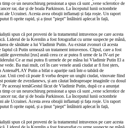
 în timp ce un neurochirurg pensionat a spus că sunt „vene sclerotice de
ncer rar, dar și de boala Parkinson. La începutul lunii octombrie
ni ale Ucrainei. Acesta avea obrajii inflamați și fața roșie. Un raport
t fi oprite rapid, și a ținut ”piept” întâlnirii aplecat în față,
aliștii spun că pot proveni de la tratamentul intravenos pe care acesta
lică. Liderul de la Kremlin a fost fotografiat cu urme suspecte pe mână,
starea de sănătate a lui Vladimir Putin. Au existat zvonuri că acesta
e faptul că Putin urmează un tratament intravenos. Clipul, care a fost
ațiile guvernului [rus] arată ceea ce ar putea fi urme de la IV-uri pe
 liderului Ce ar mai putea fi urmele de pe mâna lui Vladimir Putin El a
 vede. Ba mai mult, cel în care venele arată ciudat ar fi fost șters,
 AntenaPLAY Putin a bifat o apariție rară într-o tabără de
izar. Unii cred că poate fi vorba despre un unghi ciudat, vinovate fiind
ost postate de zvezdanews, și am căutat îndeaproape imaginile cu dosul
.” Pe aceeași temăGestul făcut de Vladimir Putin, după ce a anunțat
 în timp ce un neurochirurg pensionat a spus că sunt „vene sclerotice de
ncer rar, dar și de boala Parkinson. La începutul lunii octombrie
ni ale Ucrainei. Acesta avea obrajii inflamați și fața roșie. Un raport
t fi oprite rapid, și a ținut ”piept” întâlnirii aplecat în față,
aliștii spun că pot proveni de la tratamentul intravenos pe care acesta
lică. Liderul de la Kremlin a fost fotografiat cu urme suspecte pe mână,