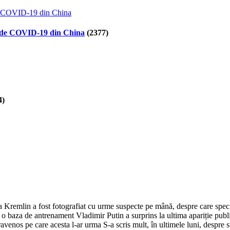
lor de COVID-19 din China
(2377)
4)
la Kremlin a fost fotografiat cu urme suspecte pe mână, despre care speci
la o baza de antrenament Vladimir Putin a surprins la ultima apariție pub
ravenos pe care acesta l-ar urma S-a scris mult, în ultimele luni, despre 