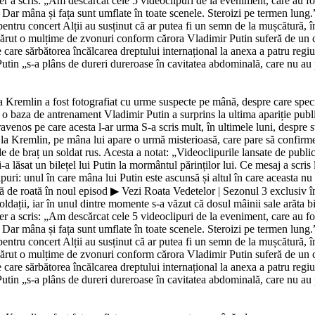
 a scris: „Am descărcat cele 5 videoclipuri de la eveniment, care au f
 Dar mâna și fața sunt umflate în toate scenele. Steroizi pe termen lung
 pentru concert Alții au susținut că ar putea fi un semn de la mușcătură,
ărut o mulțime de zvonuri conform cărora Vladimir Putin suferă de un ca
e care sărbătorea încălcarea dreptului internațional la anexa a patru regiu
utin „s-a plâns de dureri dureroase în cavitatea abdominală, care nu au putu
la Kremlin a fost fotografiat cu urme suspecte pe mână, despre care speci
la o baza de antrenament Vladimir Putin a surprins la ultima apariție pub
ravenos pe care acesta l-ar urma S-a scris mult, în ultimele luni, despre 
e la Kremlin, pe mâna lui apare o urmă misterioasă, care pare să confirm
e de braț un soldat rus. Acesta a notat: „Videoclipurile lansate de public
 lăsat un bilețel lui Putin la mormântul părinților lui. Ce mesaj a scris
i: unul în care mâna lui Putin este ascunsă și altul în care aceasta nu se
 de roată în noul episod ▶ Vezi Roata Vedetelor | Sezonul 3 exclusiv în
ldații, iar în unul dintre momente s-a văzut că dosul mâinii sale arăta b
 a scris: „Am descărcat cele 5 videoclipuri de la eveniment, care au f
 Dar mâna și fața sunt umflate în toate scenele. Steroizi pe termen lung
 pentru concert Alții au susținut că ar putea fi un semn de la mușcătură,
ărut o mulțime de zvonuri conform cărora Vladimir Putin suferă de un ca
e care sărbătorea încălcarea dreptului internațional la anexa a patru regiu
utin „s-a plâns de dureri dureroase în cavitatea abdominală, care nu au putu