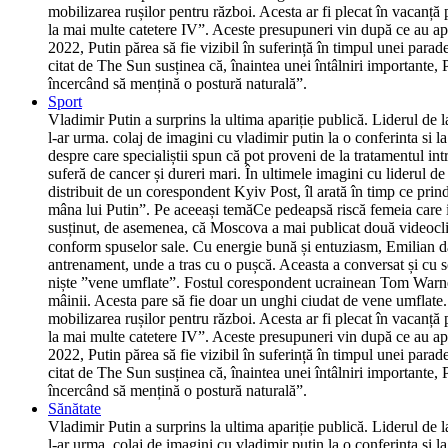
mobilizarea rușilor pentru război. Acesta ar fi plecat în vacanță
la mai multe catetere IV”. Aceste presupuneri vin după ce au ap
2022, Putin părea să fie vizibil în suferință în timpul unei parad
citat de The Sun susținea că, înaintea unei întâlniri importante, P
încercând să mențină o postură naturală”.
Sport
Vladimir Putin a surprins la ultima apariție publică. Liderul de 
l-ar urma. colaj de imagini cu vladimir putin la o conferinta si 
despre care specialiștii spun că pot proveni de la tratamentul int
suferă de cancer și dureri mari. În ultimele imagini cu liderul d
distribuit de un corespondent Kyiv Post, îl arată în timp ce prind
mâna lui Putin”. Pe aceeași temăCe pedeapsă riscă femeia care i-a
susținut, de asemenea, că Moscova a mai publicat două videoclipur
conform spuselor sale. Cu energie bună și entuziasm, Emilian dă
antrenament, unde a tras cu o pușcă. Aceasta a conversat și cu so
niște ”vene umflate”. Fostul corespondent ucrainean Tom Warner
mâinii. Acesta pare să fie doar un unghi ciudat de vene umflate.
mobilizarea rușilor pentru război. Acesta ar fi plecat în vacanță
la mai multe catetere IV”. Aceste presupuneri vin după ce au ap
2022, Putin părea să fie vizibil în suferință în timpul unei parad
citat de The Sun susținea că, înaintea unei întâlniri importante, P
încercând să mențină o postură naturală”.
Sănătate
Vladimir Putin a surprins la ultima apariție publică. Liderul de 
l-ar urma. colaj de imagini cu vladimir putin la o conferinta si 