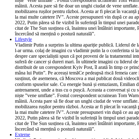
niște ”vene umflate”. Fostul corespondent ucrainean Tom Warner
mâinii. Acesta pare să fie doar un unghi ciudat de vene umflate.
mobilizarea rușilor pentru război. Acesta ar fi plecat în vacanță
la mai multe catetere IV”. Aceste presupuneri vin după ce au ap
2022, Putin părea să fie vizibil în suferință în timpul unei parad
citat de The Sun susținea că, înaintea unei întâlniri importante, P
încercând să mențină o postură naturală”.
Lifestyle
Vladimir Putin a surprins la ultima apariție publică. Liderul de 
l-ar urma. colaj de imagini cu vladimir putin la o conferinta si 
despre care specialiștii spun că pot proveni de la tratamentul int
suferă de cancer și dureri mari. În ultimele imagini cu liderul d
distribuit de un corespondent Kyiv Post, îl arată în timp ce prind
mâna lui Putin”. Pe aceeași temăCe pedeapsă riscă femeia care i-a
susținut, de asemenea, că Moscova a mai publicat două videoclipur
conform spuselor sale. Cu energie bună și entuziasm, Emilian dă
antrenament, unde a tras cu o pușcă. Aceasta a conversat și cu so
niște ”vene umflate”. Fostul corespondent ucrainean Tom Warner
mâinii. Acesta pare să fie doar un unghi ciudat de vene umflate.
mobilizarea rușilor pentru război. Acesta ar fi plecat în vacanță
la mai multe catetere IV”. Aceste presupuneri vin după ce au ap
2022, Putin părea să fie vizibil în suferință în timpul unei parad
citat de The Sun susținea că, înaintea unei întâlniri importante, P
încercând să mențină o postură naturală”.
Externe