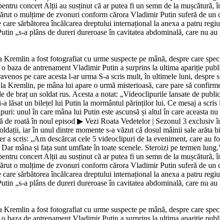
 pentru concert Alții au susținut că ar putea fi un semn de la mușcătură,
ărut o mulțime de zvonuri conform cărora Vladimir Putin suferă de un ca
e care sărbătorea încălcarea dreptului internațional la anexa a patru regiu
utin „s-a plâns de dureri dureroase în cavitatea abdominală, care nu au putu
la Kremlin a fost fotografiat cu urme suspecte pe mână, despre care speci
la o baza de antrenament Vladimir Putin a surprins la ultima apariție pub
ravenos pe care acesta l-ar urma S-a scris mult, în ultimele luni, despre 
e la Kremlin, pe mâna lui apare o urmă misterioasă, care pare să confirm
e de braț un soldat rus. Acesta a notat: „Videoclipurile lansate de public
 lăsat un bilețel lui Putin la mormântul părinților lui. Ce mesaj a scris
i: unul în care mâna lui Putin este ascunsă și altul în care aceasta nu se
 de roată în noul episod ▶ Vezi Roata Vedetelor | Sezonul 3 exclusiv în
ldații, iar în unul dintre momente s-a văzut că dosul mâinii sale arăta b
 a scris: „Am descărcat cele 5 videoclipuri de la eveniment, care au f
 Dar mâna și fața sunt umflate în toate scenele. Steroizi pe termen lung
 pentru concert Alții au susținut că ar putea fi un semn de la mușcătură,
ărut o mulțime de zvonuri conform cărora Vladimir Putin suferă de un ca
e care sărbătorea încălcarea dreptului internațional la anexa a patru regiu
utin „s-a plâns de dureri dureroase în cavitatea abdominală, care nu au putu
la Kremlin a fost fotografiat cu urme suspecte pe mână, despre care speci
la o baza de antrenament Vladimir Putin a surprins la ultima apariție pub