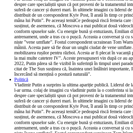
despre care specialiștii spun că pot proveni de la tratamentul int
suferă de cancer și dureri mari. În ultimele imagini cu liderul d
distribuit de un corespondent Kyiv Post, îl arată în timp ce prind
mâna lui Putin”. Pe aceeași temăCe pedeapsă riscă femeia care i-a
susținut, de asemenea, că Moscova a mai publicat două videoclipur
conform spuselor sale. Cu energie bună și entuziasm, Emilian dă
antrenament, unde a tras cu o pușcă. Aceasta a conversat și cu so
niște ”vene umflate”. Fostul corespondent ucrainean Tom Warner
mâinii. Acesta pare să fie doar un unghi ciudat de vene umflate.
mobilizarea rușilor pentru război. Acesta ar fi plecat în vacanță
la mai multe catetere IV”. Aceste presupuneri vin după ce au ap
2022, Putin părea să fie vizibil în suferință în timpul unei parad
citat de The Sun susținea că, înaintea unei întâlniri importante, P
încercând să mențină o postură naturală”.
Politică
Vladimir Putin a surprins la ultima apariție publică. Liderul de 
l-ar urma. colaj de imagini cu vladimir putin la o conferinta si 
despre care specialiștii spun că pot proveni de la tratamentul int
suferă de cancer și dureri mari. În ultimele imagini cu liderul d
distribuit de un corespondent Kyiv Post, îl arată în timp ce prind
mâna lui Putin”. Pe aceeași temăCe pedeapsă riscă femeia care i-a
susținut, de asemenea, că Moscova a mai publicat două videoclipur
conform spuselor sale. Cu energie bună și entuziasm, Emilian dă
antrenament, unde a tras cu o pușcă. Aceasta a conversat și cu so