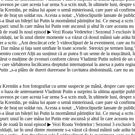
ravenos pe care acesta l-ar urma S-a scris mult, în ultimele luni, despre 
e la Kremlin, pe mâna lui apare o urmă misterioasă, care pare să confirm
e de braț un soldat rus. Acesta a notat: „Videoclipurile lansate de public
 lăsat un bilețel lui Putin la mormântul părinților lui. Ce mesaj a scris
i: unul în care mâna lui Putin este ascunsă și altul în care aceasta nu se
 de roată în noul episod ▶ Vezi Roata Vedetelor | Sezonul 3 exclusiv în
ldații, iar în unul dintre momente s-a văzut că dosul mâinii sale arăta b
 a scris: „Am descărcat cele 5 videoclipuri de la eveniment, care au f
 Dar mâna și fața sunt umflate în toate scenele. Steroizi pe termen lung
 pentru concert Alții au susținut că ar putea fi un semn de la mușcătură,
ărut o mulțime de zvonuri conform cărora Vladimir Putin suferă de un ca
e care sărbătorea încălcarea dreptului internațional la anexa a patru regiu
utin „s-a plâns de dureri dureroase în cavitatea abdominală, care nu au putu
la Kremlin a fost fotografiat cu urme suspecte pe mână, despre care speci
la o baza de antrenament Vladimir Putin a surprins la ultima apariție pub
ravenos pe care acesta l-ar urma S-a scris mult, în ultimele luni, despre 
e la Kremlin, pe mâna lui apare o urmă misterioasă, care pare să confirm
e de braț un soldat rus. Acesta a notat: „Videoclipurile lansate de public
 lăsat un bilețel lui Putin la mormântul părinților lui. Ce mesaj a scris
i: unul în care mâna lui Putin este ascunsă și altul în care aceasta nu se
 de roată în noul episod ▶ Vezi Roata Vedetelor | Sezonul 3 exclusiv în
ldații, iar în unul dintre momente s-a văzut că dosul mâinii sale arăta b