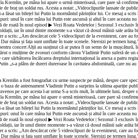
e la Kremlin, pe mâna lui apare o urmă misterioasă, care pare să confirm
e de braț un soldat rus. Acesta a notat: „Videoclipurile lansate de public
 lăsat un bilețel lui Putin la mormântul părinților lui. Ce mesaj a scris
i: unul în care mâna lui Putin este ascunsă și altul în care aceasta nu se
 de roată în noul episod ▶ Vezi Roata Vedetelor | Sezonul 3 exclusiv în
ldații, iar în unul dintre momente s-a văzut că dosul mâinii sale arăta b
 a scris: „Am descărcat cele 5 videoclipuri de la eveniment, care au f
 Dar mâna și fața sunt umflate în toate scenele. Steroizi pe termen lung
 pentru concert Alții au susținut că ar putea fi un semn de la mușcătură,
ărut o mulțime de zvonuri conform cărora Vladimir Putin suferă de un ca
e care sărbătorea încălcarea dreptului internațional la anexa a patru regiu
utin „s-a plâns de dureri dureroase în cavitatea abdominală, care nu au putu
la Kremlin a fost fotografiat cu urme suspecte pe mână, despre care speci
la o baza de antrenament Vladimir Putin a surprins la ultima apariție pub
ravenos pe care acesta l-ar urma S-a scris mult, în ultimele luni, despre 
e la Kremlin, pe mâna lui apare o urmă misterioasă, care pare să confirm
e de braț un soldat rus. Acesta a notat: „Videoclipurile lansate de public
 lăsat un bilețel lui Putin la mormântul părinților lui. Ce mesaj a scris
i: unul în care mâna lui Putin este ascunsă și altul în care aceasta nu se
 de roată în noul episod ▶ Vezi Roata Vedetelor | Sezonul 3 exclusiv în
ldații, iar în unul dintre momente s-a văzut că dosul mâinii sale arăta b
 a scris: „Am descărcat cele 5 videoclipuri de la eveniment, care au f
 Dar mâna și fața sunt umflate în toate scenele. Steroizi pe termen lung