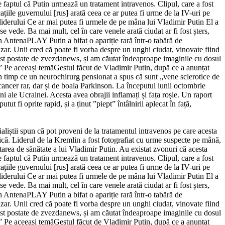
e faptul că Putin urmează un tratament intravenos. Clipul, care a fost
ațiile guvernului [rus] arată ceea ce ar putea fi urme de la IV-uri pe
 liderului Ce ar mai putea fi urmele de pe mâna lui Vladimir Putin El a
 vede. Ba mai mult, cel în care venele arată ciudat ar fi fost șters,
 AntenaPLAY Putin a bifat o apariție rară într-o tabără de
izar. Unii cred că poate fi vorba despre un unghi ciudat, vinovate fiind
ost postate de zvezdanews, și am căutat îndeaproape imaginile cu dosul
.” Pe aceeași temăGestul făcut de Vladimir Putin, după ce a anunțat
 în timp ce un neurochirurg pensionat a spus că sunt „vene sclerotice de
ncer rar, dar și de boala Parkinson. La începutul lunii octombrie
ni ale Ucrainei. Acesta avea obrajii inflamați și fața roșie. Un raport
t fi oprite rapid, și a ținut ”piept” întâlnirii aplecat în față,
aliștii spun că pot proveni de la tratamentul intravenos pe care acesta
lică. Liderul de la Kremlin a fost fotografiat cu urme suspecte pe mână,
starea de sănătate a lui Vladimir Putin. Au existat zvonuri că acesta
e faptul că Putin urmează un tratament intravenos. Clipul, care a fost
ațiile guvernului [rus] arată ceea ce ar putea fi urme de la IV-uri pe
 liderului Ce ar mai putea fi urmele de pe mâna lui Vladimir Putin El a
 vede. Ba mai mult, cel în care venele arată ciudat ar fi fost șters,
 AntenaPLAY Putin a bifat o apariție rară într-o tabără de
izar. Unii cred că poate fi vorba despre un unghi ciudat, vinovate fiind
ost postate de zvezdanews, și am căutat îndeaproape imaginile cu dosul
.” Pe aceeași temăGestul făcut de Vladimir Putin, după ce a anunțat