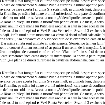
la Kremlin a fost fotografiat cu urme suspecte pe mână, despre care speci
la o baza de antrenament Vladimir Putin a surprins la ultima apariție pub
ravenos pe care acesta l-ar urma S-a scris mult, în ultimele luni, despre 
e la Kremlin, pe mâna lui apare o urmă misterioasă, care pare să confirm
e de braț un soldat rus. Acesta a notat: „Videoclipurile lansate de public
 lăsat un bilețel lui Putin la mormântul părinților lui. Ce mesaj a scris
i: unul în care mâna lui Putin este ascunsă și altul în care aceasta nu se
 de roată în noul episod ▶ Vezi Roata Vedetelor | Sezonul 3 exclusiv în
ldații, iar în unul dintre momente s-a văzut că dosul mâinii sale arăta b
 a scris: „Am descărcat cele 5 videoclipuri de la eveniment, care au f
 Dar mâna și fața sunt umflate în toate scenele. Steroizi pe termen lung
 pentru concert Alții au susținut că ar putea fi un semn de la mușcătură,
ărut o mulțime de zvonuri conform cărora Vladimir Putin suferă de un ca
e care sărbătorea încălcarea dreptului internațional la anexa a patru regiu
utin „s-a plâns de dureri dureroase în cavitatea abdominală, care nu au putu
la Kremlin a fost fotografiat cu urme suspecte pe mână, despre care speci
la o baza de antrenament Vladimir Putin a surprins la ultima apariție pub
ravenos pe care acesta l-ar urma S-a scris mult, în ultimele luni, despre 
e la Kremlin, pe mâna lui apare o urmă misterioasă, care pare să confirm
e de braț un soldat rus. Acesta a notat: „Videoclipurile lansate de public
 lăsat un bilețel lui Putin la mormântul părinților lui. Ce mesaj a scris
i: unul în care mâna lui Putin este ascunsă și altul în care aceasta nu se
 de roată în noul episod ▶ Vezi Roata Vedetelor | Sezonul 3 exclusiv în