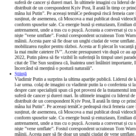
suferă de cancer și dureri mari. În ultimele imagini cu liderul d
distribuit de un corespondent Kyiv Post, îl arată în timp ce prind
mâna lui Putin”. Pe aceeași temăCe pedeapsă riscă femeia care i-a
susținut, de asemenea, că Moscova a mai publicat două videoclipur
conform spuselor sale. Cu energie bună și entuziasm, Emilian dă
antrenament, unde a tras cu o pușcă. Aceasta a conversat și cu so
niște ”vene umflate”. Fostul corespondent ucrainean Tom Warner
mâinii. Acesta pare să fie doar un unghi ciudat de vene umflate.
mobilizarea rușilor pentru război. Acesta ar fi plecat în vacanță
la mai multe catetere IV”. Aceste presupuneri vin după ce au ap
2022, Putin părea să fie vizibil în suferință în timpul unei parad
citat de The Sun susținea că, înaintea unei întâlniri importante, P
încercând să mențină o postură naturală”.
Știință
Vladimir Putin a surprins la ultima apariție publică. Liderul de 
l-ar urma. colaj de imagini cu vladimir putin la o conferinta si 
despre care specialiștii spun că pot proveni de la tratamentul int
suferă de cancer și dureri mari. În ultimele imagini cu liderul d
distribuit de un corespondent Kyiv Post, îl arată în timp ce prind
mâna lui Putin”. Pe aceeași temăCe pedeapsă riscă femeia care i-a
susținut, de asemenea, că Moscova a mai publicat două videoclipur
conform spuselor sale. Cu energie bună și entuziasm, Emilian dă
antrenament, unde a tras cu o pușcă. Aceasta a conversat și cu so
niște ”vene umflate”. Fostul corespondent ucrainean Tom Warner
mâinii. Acesta pare să fie doar un unghi ciudat de vene umflate.