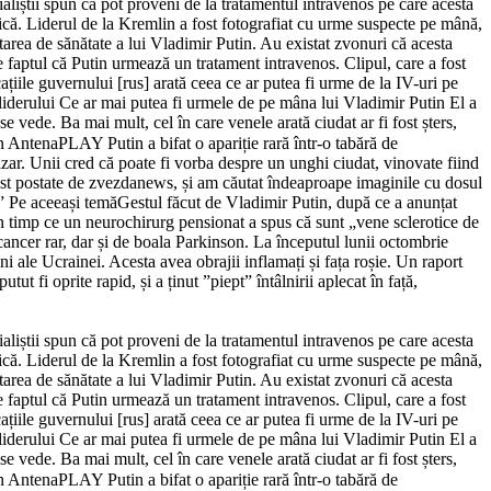
aliștii spun că pot proveni de la tratamentul intravenos pe care acesta
lică. Liderul de la Kremlin a fost fotografiat cu urme suspecte pe mână,
starea de sănătate a lui Vladimir Putin. Au existat zvonuri că acesta
e faptul că Putin urmează un tratament intravenos. Clipul, care a fost
ațiile guvernului [rus] arată ceea ce ar putea fi urme de la IV-uri pe
 liderului Ce ar mai putea fi urmele de pe mâna lui Vladimir Putin El a
 vede. Ba mai mult, cel în care venele arată ciudat ar fi fost șters,
 AntenaPLAY Putin a bifat o apariție rară într-o tabără de
izar. Unii cred că poate fi vorba despre un unghi ciudat, vinovate fiind
ost postate de zvezdanews, și am căutat îndeaproape imaginile cu dosul
.” Pe aceeași temăGestul făcut de Vladimir Putin, după ce a anunțat
 în timp ce un neurochirurg pensionat a spus că sunt „vene sclerotice de
ncer rar, dar și de boala Parkinson. La începutul lunii octombrie
ni ale Ucrainei. Acesta avea obrajii inflamați și fața roșie. Un raport
t fi oprite rapid, și a ținut ”piept” întâlnirii aplecat în față,
aliștii spun că pot proveni de la tratamentul intravenos pe care acesta
lică. Liderul de la Kremlin a fost fotografiat cu urme suspecte pe mână,
starea de sănătate a lui Vladimir Putin. Au existat zvonuri că acesta
e faptul că Putin urmează un tratament intravenos. Clipul, care a fost
ațiile guvernului [rus] arată ceea ce ar putea fi urme de la IV-uri pe
 liderului Ce ar mai putea fi urmele de pe mâna lui Vladimir Putin El a
 vede. Ba mai mult, cel în care venele arată ciudat ar fi fost șters,
 AntenaPLAY Putin a bifat o apariție rară într-o tabără de