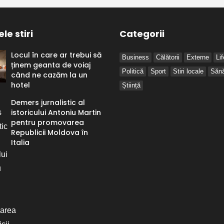
le stiri
Categorii
Locul în care ar trebui să
Business
Călătorii
Externe
Li
ținem geanta de voiaj
Politică
Sport
Stiri locale
Sănă
când ne cazăm la un
hotel
Știință
Demers jurnalistic al
istoricului Antoniu Martin
pentru promovarea
Republicii Moldova în
Italia