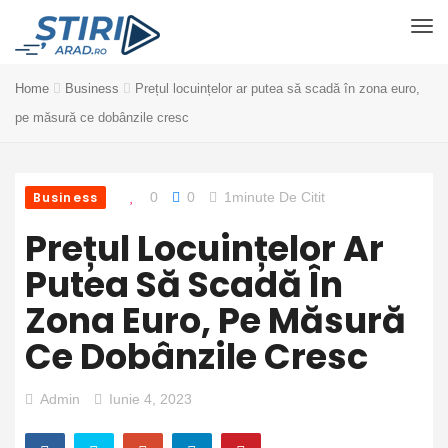
Home
Business
Prețul locuințelor ar putea să scadă în zona euro,
pe măsură ce dobânzile cresc
Business
0
0
1minute De Citit
Prețul Locuințelor Ar
Putea Să Scadă În
Zona Euro, Pe Măsură
Ce Dobânzile Cresc
Admin
Iunie 4, 2023