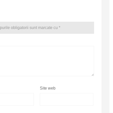
urile obligatorii sunt marcate cu
*
Site web