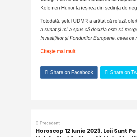
Kelemen Hunor la ieșirea din ședința de nego
Totodată, șeful UDMR a arătat că refuză ofe
a sunat și mi-a spus că decizia este să merge
Investițiilor și Fondurilor Europene, ceea c
Citeşte mai mult
Share on Facebook
Share on Twi
Precedent
Horoscop 12 Iunie 2023. Leii Sunt Pe