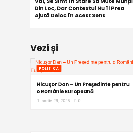
Val, Se Simt în Stare Să Mute Munții
Din Loc, Dar Contextul Nu îi Prea
Ajută Deloc în Acest Sens
Vezi și
POLITICĂ
Nicuşor Dan – Un Preşedinte pentru
o Românie Europeană
martie 29, 2025
0