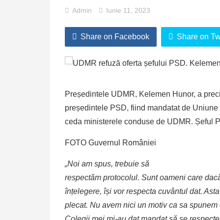
Admin
Iunie 11, 2023
Share on Facebook
Share on Twi
Președintele UDMR, Kelemen Hunor, a preciz
președintele PSD, fiind mandatat de Uniune p
ceda ministerele conduse de UDMR. Șeful P
FOTO Guvernul României
„Noi am spus, trebuie să
respectăm protocolul. Sunt oameni care dacă
înțelegere, își vor respecta cuvântul dat. Asta
plecat. Nu avem nici un motiv ca sa spunem
Colegii mei mi-au dat mandat să se respecte