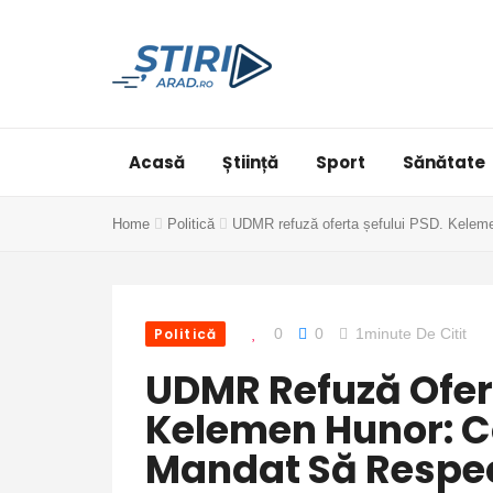
Acasă
Știință
Sport
Sănătate
Home
Politică
UDMR refuză oferta șefului PSD. Kelemen
Politică
0
0
1minute De Citit
UDMR Refuză Ofert
Kelemen Hunor: C
Mandat Să Respec