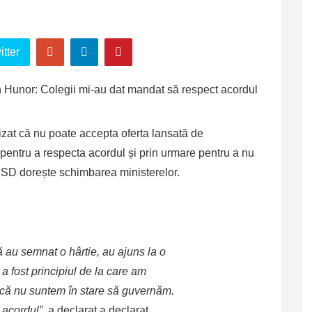
tter
at că nu poate accepta oferta lansată de
entru a respecta acordul și prin urmare pentru a nu
SD dorește schimbarea ministerelor.
 au semnat o hârtie, au ajuns la o
 a fost principiul de la care am
 că nu suntem în stare să guvernăm.
 acordul”
, a declarat a declarat