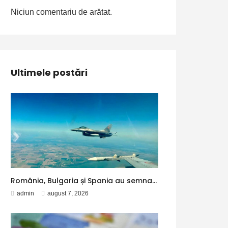
Niciun comentariu de arătat.
Ultimele postări
România, Bulgaria și Spania au semnat un acord pentru operațiuni transfrontaliere de poliție aeriană în cadrul NATO. Avioanele spaniole vor putea patrula și în spațiul aerian al Bulgariei
admin
august 7, 2026