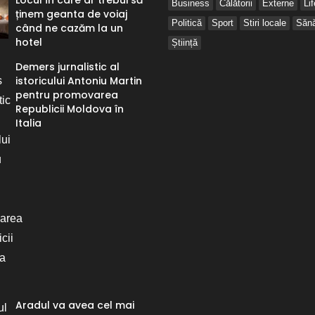
Locul în care ar trebui să
Business
Călătorii
Externe
Li
ținem geanta de voiaj
Politică
Sport
Stiri locale
Sănă
când ne cazăm la un
hotel
Știință
Demers jurnalistic al
istoricului Antoniu Martin
pentru promovarea
Republicii Moldova în
Italia
Aradul va avea cel mai