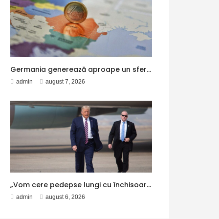
Germania generează aproape un sfert din economia Uniunii Europene, potrivit Eurostat. PIB-ul României ajunge la 380 de miliarde de euro
admin
august 7, 2026
„Vom cere pedepse lungi cu închisoarea” – Aleph News
admin
august 6, 2026