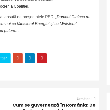
cieri a Coaliției.
rta lansată de președintele PSD.
„Domnul Ciolacu m-
m noi cu Ministerul Energiei și cu Ministerul
e nu putem…
tter
Următorul
Cum se guvernează în România: De