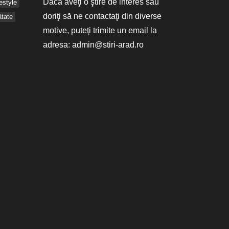
Dacă aveţi o ştire de interes sau
festyle
doriţi să ne contactaţi din diverse
tate
motive, puteţi trimite un email la
adresa:
admin@stiri-arad.ro