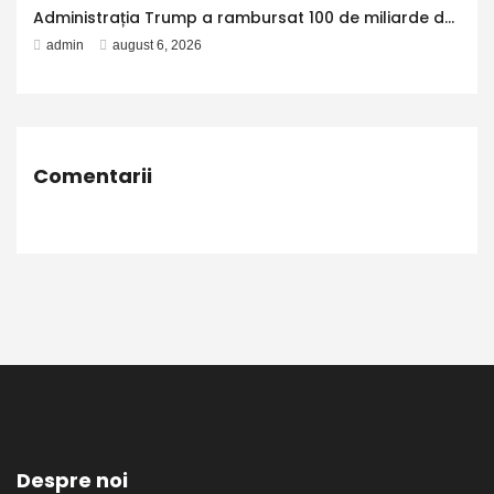
Administrația Trump a rambursat 100 de miliarde de dolari companiilor americane, după ce Curtea Supremă a decis că tarifele impuse de Trump sunt ilegale
admin
august 6, 2026
Comentarii
Despre noi