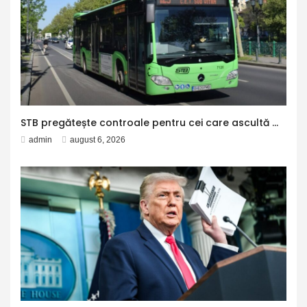
STB pregătește controale pentru cei care ascultă muzică sau vorbesc pe speaker în mijloacele de transport. Metrorex lansează o campanie pentru păstrarea liniștii în metrou
admin
august 6, 2026