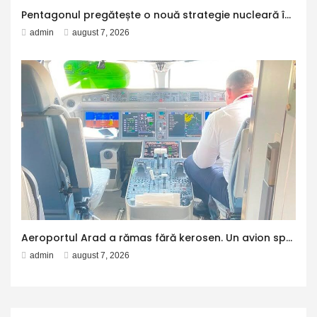
Pentagonul pregătește o nouă strategie nucleară în cazul unui conflict cu Rusia sau China. La ce opțiuni militare ar putea recurge Trump
admin
august 7, 2026
Aeroportul Arad a rămas fără kerosen. Un avion spre Antalya a făcut escală la Otopeni pentru alimentare
admin
august 7, 2026