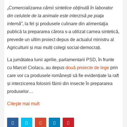
„
Comercializarea cărnii sintetice obţinută în laborator
din celulele de la animale este interzisă pe piaţa
internă”
, la fel şi produsele culinare din alimentaţia
publică la prepararea cărora s-a utilizat carnea sintetică,
prevede un ultim proiect depus de actualul ministru al
Agriculturii și mai mulți colegi social-democrați.
La jumătatea lunii aprilie, parlamentarii PSD, în frunte
cu Marcel Ciolacu, au depus
două proiecte de lege
prin
care vor ca produsele românești să fie evidențiate la raft
și interzicerea folosirii făinii din insecte în prepararea
produselor…
Citeşte mai mult