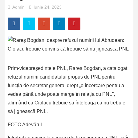
Admin
Iunie 24, 2023
Prim-vicepreședintele PNL, Rareș Bogdan, a catalogat
refuzul numirii candidatului propus de PNL pentru
funcția de secretar general drept „o încercare pentru a
vedea până unde poate merge în relația cu PNL”,
afirmând că Ciolacu trebuie să înțeleagă că nu trebuie
să jignească PNL.
FOTO Adevărul
Întrebat cu privire la o ieșire de la guvernare a PNL, și în