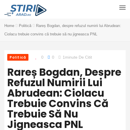
Home
Politică
Rareș Bogdan, despre refuzul numirii lui Abrudean:
Ciolacu trebuie convins că trebuie să nu jigneasca PNL
Politică
0
0
1minute De Citit
Rareș Bogdan, Despre
Refuzul Numirii Lui
Abrudean: Ciolacu
Trebuie Convins Că
Trebuie Să Nu
Jigneasca PNL