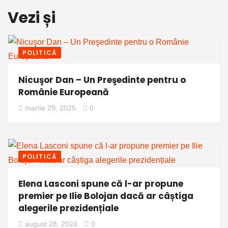
Vezi și
POLITICĂ
Nicuşor Dan – Un Preşedinte pentru o
Românie Europeană
martie 29, 2025
0
POLITICĂ
Elena Lasconi spune că l-ar propune
premier pe Ilie Bolojan dacă ar câștiga
alegerile prezidențiale
august 28, 2024
0