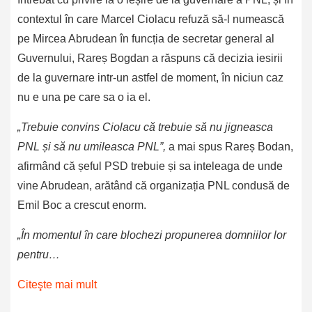
contextul în care Marcel Ciolacu refuză să-l numească
pe Mircea Abrudean în funcția de secretar general al
Guvernului, Rareș Bogdan a răspuns că decizia iesirii
de la guvernare intr-un astfel de moment, în niciun caz
nu e una pe care sa o ia el.
„Trebuie convins Ciolacu că trebuie să nu jigneasca
PNL și să nu umileasca PNL”,
a mai spus Rareș Bodan,
afirmând că șeful PSD trebuie și sa inteleaga de unde
vine Abrudean, arătând că organizația PNL condusă de
Emil Boc a crescut enorm.
„În momentul în care blochezi propunerea domniilor lor
pentru…
Citeşte mai mult