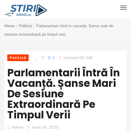
Home
Politică
Parlamentarii întră în vacanță. Șanse mari de
sesiune extraordinară pe timpul verii
Politică
0
0
1minute De Citit
Parlamentarii Întră În
Vacanță. Șanse Mari
De Sesiune
Extraordinară Pe
Timpul Verii
Admin
Iunie 30, 2023