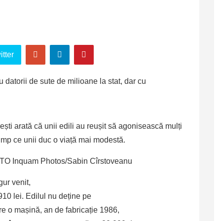
tter
ești arată că unii edili au reușit să agonisească mulți
timp ce unii duc o viață mai modestă.
FOTO Inquam Photos/Sabin Cîrstoveanu
ur venit,
910 lei. Edilul nu deține pe
e o mașină, an de fabricație 1986,