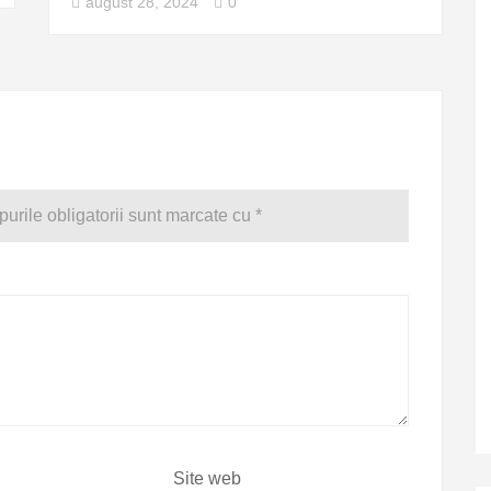
august 28, 2024
0
urile obligatorii sunt marcate cu
*
Site web