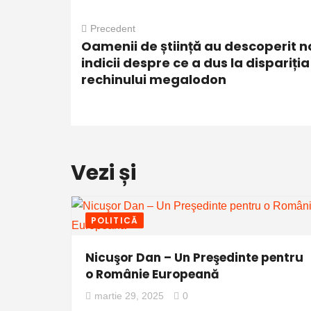
Precedent
Oamenii de știință au descoperit n
indicii despre ce a dus la dispariția
rechinului megalodon
Vezi și
POLITICĂ
Nicuşor Dan – Un Preşedinte pentru
o Românie Europeană
martie 29, 2025
0