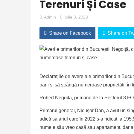
Terenuri Și Case
Admin
Iulie 3, 2023
Share on Facebook
Share on Twi
Declarațiile de avere ale primarilor din Bucur
bani și să strângă numeroase proprietăți, în 
Robert Negoiță, primarul de la Sectorul 3 
Primarul general, Nicușor Dan, a avut un sing
adică salariul care în 2022 s-a ridicat la 195.
numele său vreo casă sau apartament, dar ar