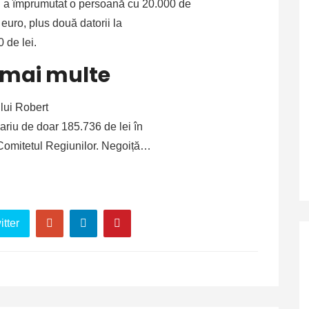
n
a împrumutat o persoană cu 20.000 de
euro, plus două datorii la
 de lei.
i mai multe
lui Robert
lariu de doar 185.736 de lei în
 Comitetul Regiunilor. Negoiță…
tter