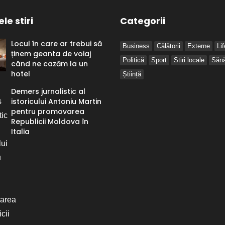
le stiri
Categorii
Locul în care ar trebui să
Business
Călătorii
Externe
Li
ținem geanta de voiaj
Politică
Sport
Stiri locale
Sănă
când ne cazăm la un
hotel
Știință
Demers jurnalistic al
istoricului Antoniu Martin
pentru promovarea
Republicii Moldova în
Italia