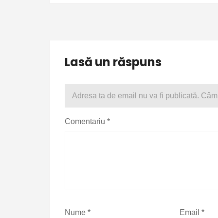
Lasă un răspuns
Adresa ta de email nu va fi publicată.
Câmp
Comentariu
*
Nume
*
Email
*