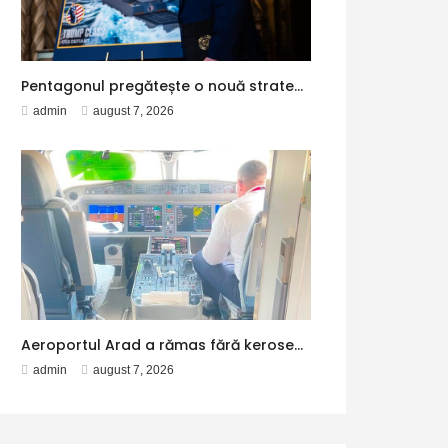
Pentagonul pregătește o nouă strategie nucleară în cazul unui conflict cu Rusia sau China. La ce opțiuni militare ar putea recurge Trump
admin
august 7, 2026
Aeroportul Arad a rămas fără kerosen. Un avion spre Antalya a făcut escală la Otopeni pentru alimentare
admin
august 7, 2026