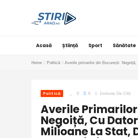
Acasă
Știință
Sport
Sănătate
Home
Politică
Averile primarilor din București. Negoiță,
Politică
0
0
1minute De Citit
Averile Primarilor
Negoiță, Cu Dator
Milioane La Stat