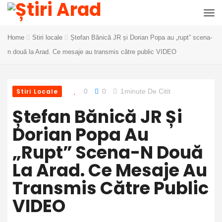
Home
Stiri locale
Ștefan Bănică JR și Dorian Popa au „rupt” scena-
n două la Arad. Ce mesaje au transmis către public VIDEO
Stiri Locale
0
0
1minute De Citit
Ștefan Bănică JR Și
Dorian Popa Au
„rupt” Scena-N Două
La Arad. Ce Mesaje Au
Transmis Către Public
VIDEO