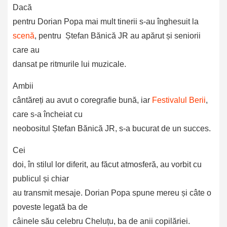
Dacă
pentru Dorian Popa mai mult tinerii s-au înghesuit la
scenă
, pentru Ștefan Bănică JR au apărut și seniorii
care au
dansat pe ritmurile lui muzicale.
Ambii
cântăreți au avut o coregrafie bună, iar
Festivalul Berii
,
care s-a încheiat cu
neobositul Ștefan Bănică JR, s-a bucurat de un succes.
Cei
doi, în stilul lor diferit, au făcut atmosferă, au vorbit cu
publicul și chiar
au transmit mesaje. Dorian Popa spune mereu și câte o
poveste legată ba de
câinele său celebru Cheluțu, ba de anii copilăriei.