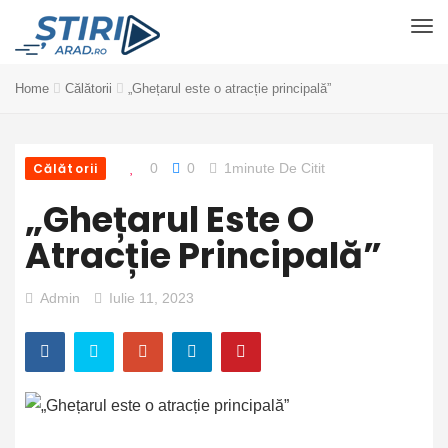
Home
Călătorii
„Ghețarul este o atracție principală”
Călătorii
0
0
1minute De Citit
„Ghețarul Este O
Atracție Principală”
Admin
Iulie 11, 2023