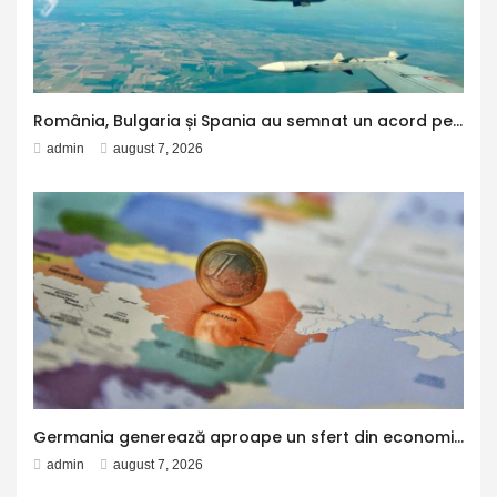
România, Bulgaria și Spania au semnat un acord pentru operațiuni transfrontaliere de poliție aeriană în cadrul NATO. Avioanele spaniole vor putea patrula și în spațiul aerian al Bulgariei
admin
august 7, 2026
Germania generează aproape un sfert din economia Uniunii Europene, potrivit Eurostat. PIB-ul României ajunge la 380 de miliarde de euro
admin
august 7, 2026