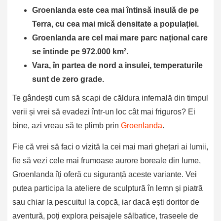
Groenlanda este cea mai întinsă insulă de pe
Terra, cu cea mai mică densitate a populației.
Groenlanda are cel mai mare parc național care
se întinde pe 972.000 km².
Vara, în partea de nord a insulei, temperaturile
sunt de zero grade.
Te gândești cum să scapi de căldura infernală din timpul
verii și vrei să evadezi într-un loc cât mai friguros? Ei
bine, azi vreau să te plimb prin
Groenlanda
.
Fie că vrei să faci o vizită la cei mai mari ghețari ai lumii,
fie să vezi cele mai frumoase aurore boreale din lume,
Groenlanda îți oferă cu siguranță aceste variante. Vei
putea participa la ateliere de sculptură în lemn și piatră
sau chiar la pescuitul la copcă, iar dacă ești doritor de
aventură, poți explora peisajele sălbatice, traseele de