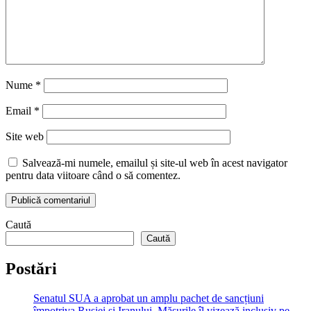
Nume
*
Email
*
Site web
Salvează-mi numele, emailul și site-ul web în acest navigator
pentru data viitoare când o să comentez.
Caută
Caută
Postări
Senatul SUA a aprobat un amplu pachet de sancțiuni
împotriva Rusiei și Iranului. Măsurile îl vizează inclusiv pe