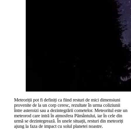
Meteoriții pot fi definiți ca fiind resturi de mici dimensiuni
provenite de la un corp ceresc, rezultate în urma coliziunii
între asteroizi sau a dezintegrării cometelor. Meteoritul este un
meteorod care intră în atmosfera Pământului, iar în cele din
urmă se dezintegrează. În unele situații, resturi din meteoriți
ajung la faza de impact cu solul planetei noastre.