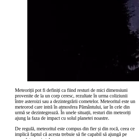
Meteoriții pot fi definiți ca fiind resturi de mici dimensiuni
provenite de la un corp ceresc, rezultate în urma coliziunii
între asteroizi sau a dezintegrării cometelor. Meteoritul este un
meteorod care intră în atmosfera Pământului, iar în cele din
urmă se dezintegrează. În unele situații, resturi din meteoriți
ajung la faza de impact cu solul planetei noastre.
De regulă, meteoritul este compus din fier și din rocă, ceea ce
implică faptul că acesta trebuie să fie capabil să ajungă pe