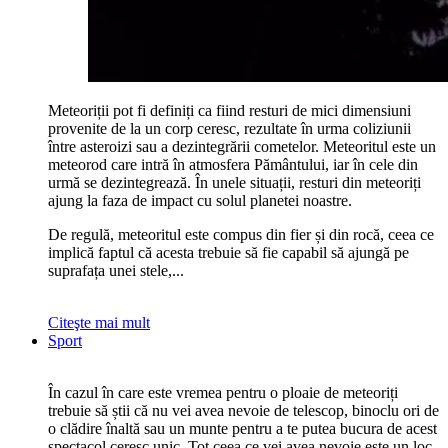
Meteoriții pot fi definiți ca fiind resturi de mici dimensiuni
provenite de la un corp ceresc, rezultate în urma coliziunii
între asteroizi sau a dezintegrării cometelor. Meteoritul este un
meteorod care intră în atmosfera Pământului, iar în cele din
urmă se dezintegrează. În unele situații, resturi din meteoriți
ajung la faza de impact cu solul planetei noastre.
De regulă, meteoritul este compus din fier și din rocă, ceea ce
implică faptul că acesta trebuie să fie capabil să ajungă pe
suprafața unei stele,...
Citeşte mai mult
Sport
În cazul în care este vremea pentru o ploaie de meteoriți
trebuie să știi că nu vei avea nevoie de telescop, binoclu ori de
o clădire înaltă sau un munte pentru a te putea bucura de acest
spectacol ceresc unic. Tot ceea ce vei avea nevoie este un loc