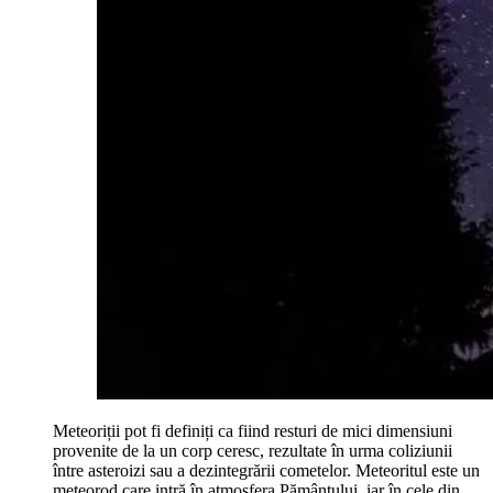
Meteoriții pot fi definiți ca fiind resturi de mici dimensiuni
provenite de la un corp ceresc, rezultate în urma coliziunii
între asteroizi sau a dezintegrării cometelor. Meteoritul este un
meteorod care intră în atmosfera Pământului, iar în cele din