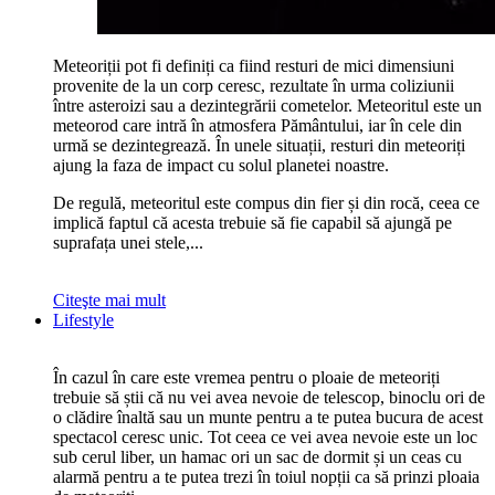
Meteoriții pot fi definiți ca fiind resturi de mici dimensiuni
provenite de la un corp ceresc, rezultate în urma coliziunii
între asteroizi sau a dezintegrării cometelor. Meteoritul este un
meteorod care intră în atmosfera Pământului, iar în cele din
urmă se dezintegrează. În unele situații, resturi din meteoriți
ajung la faza de impact cu solul planetei noastre.
De regulă, meteoritul este compus din fier și din rocă, ceea ce
implică faptul că acesta trebuie să fie capabil să ajungă pe
suprafața unei stele,...
Citeşte mai mult
Lifestyle
În cazul în care este vremea pentru o ploaie de meteoriți
trebuie să știi că nu vei avea nevoie de telescop, binoclu ori de
o clădire înaltă sau un munte pentru a te putea bucura de acest
spectacol ceresc unic. Tot ceea ce vei avea nevoie este un loc
sub cerul liber, un hamac ori un sac de dormit și un ceas cu
alarmă pentru a te putea trezi în toiul nopții ca să prinzi ploaia