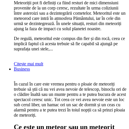
Meteoriții pot fi definiți ca fiind resturi de mici dimensiuni
provenite de la un corp ceresc, rezultate în urma coliziunii
între asteroizi sau a dezintegrării cometelor. Meteoritul este un
meteorod care intră în atmosfera Pământului, iar în cele din
urmă se dezintegrează. În unele situații, resturi din meteoriți
ajung la faza de impact cu solul planetei noastre.
De regulă, meteoritul este compus din fier și din rocă, ceea ce
implică faptul că acesta trebuie să fie capabil să ajungă pe
suprafața unei stele,...
Citeşte mai mult
Business
În cazul în care este vremea pentru o ploaie de meteoriți
trebuie să știi că nu vei avea nevoie de telescop, binoclu ori de
o clădire înaltă sau un munte pentru a te putea bucura de acest
spectacol ceresc unic. Tot ceea ce vei avea nevoie este un loc
sub cerul liber, un hamac ori un sac de dormit și un ceas cu
alarmă pentru a te putea trezi în toiul nopții ca să prinzi ploaia
de meteoriți.
Ce este un meteor sau un meteorit