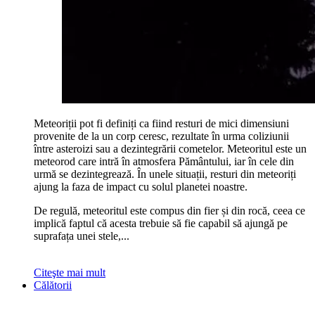
Meteoriții pot fi definiți ca fiind resturi de mici dimensiuni
provenite de la un corp ceresc, rezultate în urma coliziunii
între asteroizi sau a dezintegrării cometelor. Meteoritul este un
meteorod care intră în atmosfera Pământului, iar în cele din
urmă se dezintegrează. În unele situații, resturi din meteoriți
ajung la faza de impact cu solul planetei noastre.
De regulă, meteoritul este compus din fier și din rocă, ceea ce
implică faptul că acesta trebuie să fie capabil să ajungă pe
suprafața unei stele,...
Citeşte mai mult
Călătorii