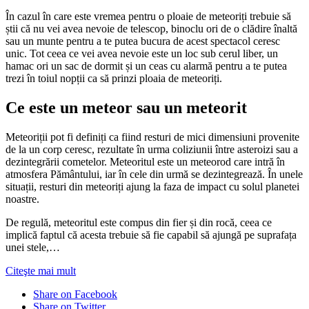
În cazul în care este vremea pentru o ploaie de meteoriți trebuie să
știi că nu vei avea nevoie de telescop, binoclu ori de o clădire înaltă
sau un munte pentru a te putea bucura de acest spectacol ceresc
unic. Tot ceea ce vei avea nevoie este un loc sub cerul liber, un
hamac ori un sac de dormit și un ceas cu alarmă pentru a te putea
trezi în toiul nopții ca să prinzi ploaia de meteoriți.
Ce este un meteor sau un meteorit
Meteoriții pot fi definiți ca fiind resturi de mici dimensiuni provenite
de la un corp ceresc, rezultate în urma coliziunii între asteroizi sau a
dezintegrării cometelor. Meteoritul este un meteorod care intră în
atmosfera Pământului, iar în cele din urmă se dezintegrează. În unele
situații, resturi din meteoriți ajung la faza de impact cu solul planetei
noastre.
De regulă, meteoritul este compus din fier și din rocă, ceea ce
implică faptul că acesta trebuie să fie capabil să ajungă pe suprafața
unei stele,…
Citeşte mai mult
Share on Facebook
Share on Twitter