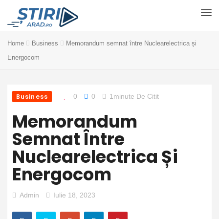
Home
Business
Memorandum semnat între Nuclearelectrica și
Energocom
Business
0
0
1minute De Citit
Memorandum
Semnat Între
Nuclearelectrica Și
Energocom
Admin
Iulie 18, 2023