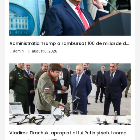
Administrația Trump a rambursat 100 de miliarde de dolari companiilor americane, după ce Curtea Supremă a decis că tarifele impuse de Trump sunt ilegale
admin
august 6, 2026
Vladimir Tkachuk, apropiat al lui Putin și șeful companiei care produce drone kamikaze pentru armată rusă, este în stare critică după ce mașina sa a explodat