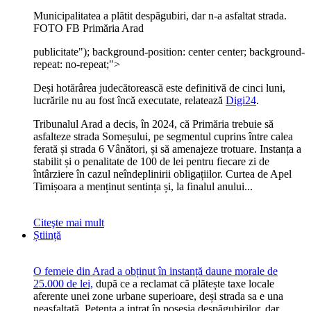
Municipalitatea a plătit despăgubiri, dar n-a asfaltat strada.
FOTO FB Primăria Arad
publicitate
"); background-position: center center; background-
repeat: no-repeat;">
Deși hotărârea judecătorească este definitivă de cinci luni,
lucrările nu au fost încă executate, relatează
Digi24
.
Tribunalul Arad a decis, în 2024, că Primăria trebuie să
asfalteze strada Someșului, pe segmentul cuprins între calea
ferată și strada 6 Vânători, și să amenajeze trotuare. Instanța a
stabilit și o penalitate de 100 de lei pentru fiecare zi de
întârziere în cazul neîndeplinirii obligațiilor. Curtea de Apel
Timișoara a menținut sentința și, la finalul anului...
Citeşte mai mult
Știință
O femeie din Arad a obținut în instanță daune morale de
25.000 de lei,
după ce a reclamat că plătește taxe locale
aferente unei zone urbane superioare, deși strada sa e una
neasfaltată. Petenta a intrat în posesia despăgubirilor, dar