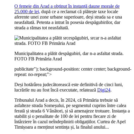
O femeie din Arad a obținut în instanță daune morale de
25.000 de lei,
după ce a reclamat că plătește taxe locale
aferente unei zone urbane superioare, deși strada sa e una
neasfaltată. Petenta a intrat în posesia despăgubirilor, dar
strada a rămas tot neasfaltată.
Municipalitatea a plătit despăgubiri, dar n-a asfaltat strada.
FOTO FB Primăria Arad
publicitate
"); background-position: center center; background-
repeat: no-repeat;">
Deși hotărârea judecătorească este definitivă de cinci luni,
lucrările nu au fost încă executate, relatează
Digi24
.
Tribunalul Arad a decis, în 2024, că Primăria trebuie să
asfalteze strada Someșului, pe segmentul cuprins între calea
ferată și strada 6 Vânători, și să amenajeze trotuare. Instanța a
stabilit și o penalitate de 100 de lei pentru fiecare zi de
întârziere în cazul neîndeplinirii obligațiilor. Curtea de Apel
Timișoara a menținut sentința și, la finalul anului...