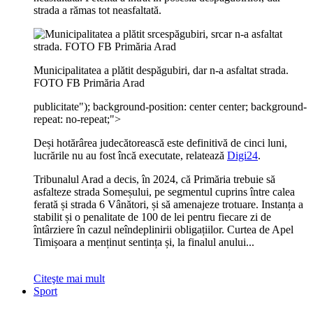
strada a rămas tot neasfaltată.
Municipalitatea a plătit despăgubiri, dar n-a asfaltat strada.
FOTO FB Primăria Arad
publicitate
"); background-position: center center; background-
repeat: no-repeat;">
Deși hotărârea judecătorească este definitivă de cinci luni,
lucrările nu au fost încă executate, relatează
Digi24
.
Tribunalul Arad a decis, în 2024, că Primăria trebuie să
asfalteze strada Someșului, pe segmentul cuprins între calea
ferată și strada 6 Vânători, și să amenajeze trotuare. Instanța a
stabilit și o penalitate de 100 de lei pentru fiecare zi de
întârziere în cazul neîndeplinirii obligațiilor. Curtea de Apel
Timișoara a menținut sentința și, la finalul anului...
Citeşte mai mult
Sport