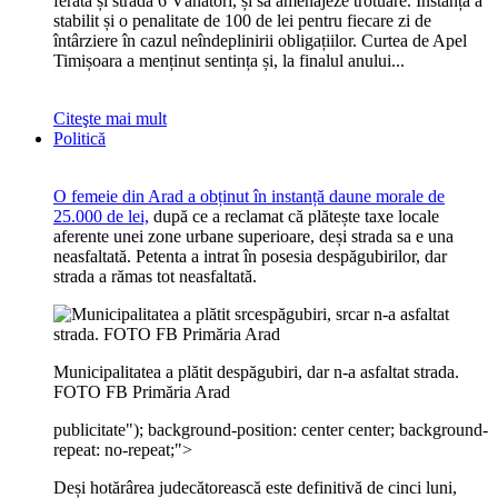
ferată și strada 6 Vânători, și să amenajeze trotuare. Instanța a
stabilit și o penalitate de 100 de lei pentru fiecare zi de
întârziere în cazul neîndeplinirii obligațiilor. Curtea de Apel
Timișoara a menținut sentința și, la finalul anului...
Citeşte mai mult
Politică
O femeie din Arad a obținut în instanță daune morale de
25.000 de lei,
după ce a reclamat că plătește taxe locale
aferente unei zone urbane superioare, deși strada sa e una
neasfaltată. Petenta a intrat în posesia despăgubirilor, dar
strada a rămas tot neasfaltată.
Municipalitatea a plătit despăgubiri, dar n-a asfaltat strada.
FOTO FB Primăria Arad
publicitate
"); background-position: center center; background-
repeat: no-repeat;">
Deși hotărârea judecătorească este definitivă de cinci luni,