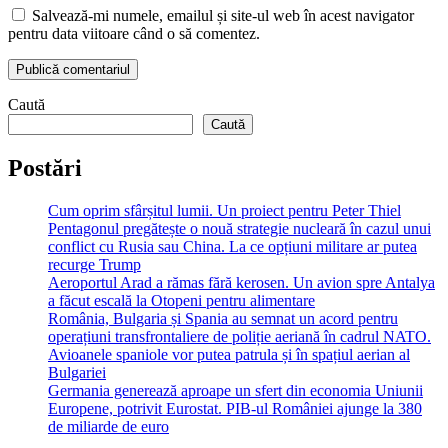
Salvează-mi numele, emailul și site-ul web în acest navigator
pentru data viitoare când o să comentez.
Caută
Caută
Postări
Cum oprim sfârșitul lumii. Un proiect pentru Peter Thiel
Pentagonul pregătește o nouă strategie nucleară în cazul unui
conflict cu Rusia sau China. La ce opțiuni militare ar putea
recurge Trump
Aeroportul Arad a rămas fără kerosen. Un avion spre Antalya
a făcut escală la Otopeni pentru alimentare
România, Bulgaria și Spania au semnat un acord pentru
operațiuni transfrontaliere de poliție aeriană în cadrul NATO.
Avioanele spaniole vor putea patrula și în spațiul aerian al
Bulgariei
Germania generează aproape un sfert din economia Uniunii
Europene, potrivit Eurostat. PIB-ul României ajunge la 380
de miliarde de euro