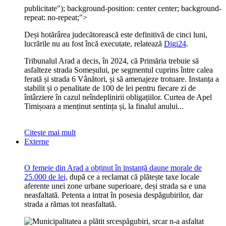
publicitate
"); background-position: center center; background-
repeat: no-repeat;">
Deși hotărârea judecătorească este definitivă de cinci luni,
lucrările nu au fost încă executate, relatează
Digi24
.
Tribunalul Arad a decis, în 2024, că Primăria trebuie să
asfalteze strada Someșului, pe segmentul cuprins între calea
ferată și strada 6 Vânători, și să amenajeze trotuare. Instanța a
stabilit și o penalitate de 100 de lei pentru fiecare zi de
întârziere în cazul neîndeplinirii obligațiilor. Curtea de Apel
Timișoara a menținut sentința și, la finalul anului...
Citeşte mai mult
Externe
O femeie din Arad a obținut în instanță daune morale de
25.000 de lei,
după ce a reclamat că plătește taxe locale
aferente unei zone urbane superioare, deși strada sa e una
neasfaltată. Petenta a intrat în posesia despăgubirilor, dar
strada a rămas tot neasfaltată.