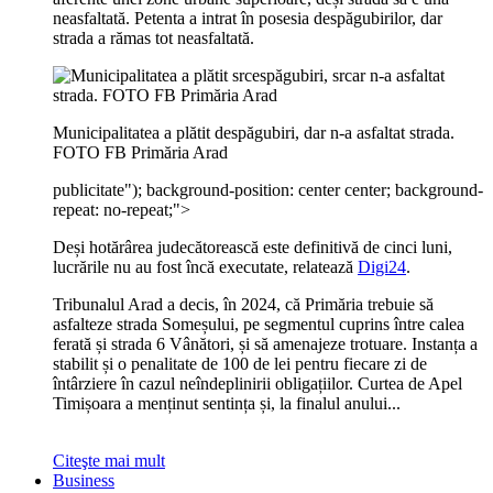
neasfaltată. Petenta a intrat în posesia despăgubirilor, dar
strada a rămas tot neasfaltată.
Municipalitatea a plătit despăgubiri, dar n-a asfaltat strada.
FOTO FB Primăria Arad
publicitate
"); background-position: center center; background-
repeat: no-repeat;">
Deși hotărârea judecătorească este definitivă de cinci luni,
lucrările nu au fost încă executate, relatează
Digi24
.
Tribunalul Arad a decis, în 2024, că Primăria trebuie să
asfalteze strada Someșului, pe segmentul cuprins între calea
ferată și strada 6 Vânători, și să amenajeze trotuare. Instanța a
stabilit și o penalitate de 100 de lei pentru fiecare zi de
întârziere în cazul neîndeplinirii obligațiilor. Curtea de Apel
Timișoara a menținut sentința și, la finalul anului...
Citeşte mai mult
Business