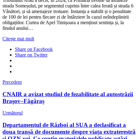
Tribunalul Arad a decis, în 2024, că Primăria trebuie să asfalteze
strada Someșului, pe segmentul cuprins între calea ferată și strada 6
Vânători, și să amenajeze trotuare. Instanța a stabilit și o penalitate
de 100 de lei pentru fiecare zi de întârziere în cazul neîndeplinirii
obligațiilor. Curtea de Apel Timișoara a menținut sentința și, la
finalul anului…
Citeşte mai mult
Share on Facebook
Share on Twitter
Precedent
CNAIR a avizat studiul de fezabilitate al autostrăzii
Braşov–Făgăraș
Următorul
Departamentul de Război al SUA a declasificat a
doua tranșă de documente despre viața extraterestră
și OZN-uri. Ce conțin materialele publicate astăzi