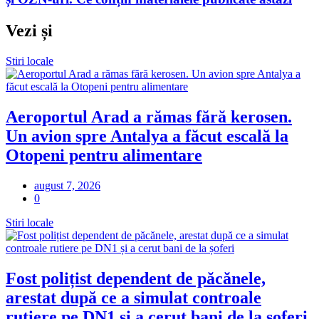
Vezi și
Stiri locale
Aeroportul Arad a rămas fără kerosen.
Un avion spre Antalya a făcut escală la
Otopeni pentru alimentare
august 7, 2026
0
Stiri locale
Fost polițist dependent de păcănele,
arestat după ce a simulat controale
rutiere pe DN1 și a cerut bani de la șoferi