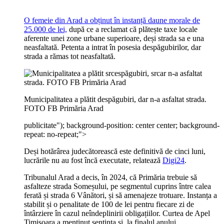
O femeie din Arad a obținut în instanță daune morale de
25.000 de lei,
după ce a reclamat că plătește taxe locale
aferente unei zone urbane superioare, deși strada sa e una
neasfaltată. Petenta a intrat în posesia despăgubirilor, dar
strada a rămas tot neasfaltată.
Municipalitatea a plătit despăgubiri, dar n-a asfaltat strada.
FOTO FB Primăria Arad
publicitate
"); background-position: center center; background-
repeat: no-repeat;">
Deși hotărârea judecătorească este definitivă de cinci luni,
lucrările nu au fost încă executate, relatează
Digi24
.
Tribunalul Arad a decis, în 2024, că Primăria trebuie să
asfalteze strada Someșului, pe segmentul cuprins între calea
ferată și strada 6 Vânători, și să amenajeze trotuare. Instanța a
stabilit și o penalitate de 100 de lei pentru fiecare zi de
întârziere în cazul neîndeplinirii obligațiilor. Curtea de Apel
Timișoara a menținut sentința și, la finalul anului...