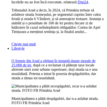
lucrările nu au fost încă executate, relatează
Digi24
.
Tribunalul Arad a decis, în 2024, că Primăria trebuie să
asfalteze strada Someșului, pe segmentul cuprins între calea
ferată și strada 6 Vânători, și să amenajeze trotuare. Instanța a
stabilit și o penalitate de 100 de lei pentru fiecare zi de
întârziere în cazul neîndeplinirii obligațiilor. Curtea de Apel
Timișoara a menținut sentința și, la finalul anului...
Citeşte mai mult
Lifestyle
O femeie din Arad a obținut în instanță daune morale de
25.000 de lei,
după ce a reclamat că plătește taxe locale
aferente unei zone urbane superioare, deși strada sa e una
neasfaltată. Petenta a intrat în posesia despăgubirilor, dar
strada a rămas tot neasfaltată.
Municipalitatea a plătit despăgubiri, dar n-a asfaltat strada.
FOTO FB Primăria Arad