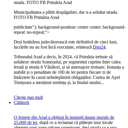
Municipalitatea a plătit despăgubiri, dar n-a asfaltat strada.
FOTO FB Primăria Arad
publicitate
"); background-position: center center; background-
repeat: no-repeat;">
Deși hotărârea judecătorească este definitivă de cinci luni,
lucrările nu au fost încă executate, relatează
Digi24
.
Tribunalul Arad a decis, în 2024, că Primăria trebuie să
asfalteze strada Someșului, pe segmentul cuprins între calea
ferată și strada 6 Vânători, și să amenajeze trotuare. Instanța a
stabilit și o penalitate de 100 de lei pentru fiecare zi de
întârziere în cazul neîndeplinirii obligațiilor. Curtea de Apel
Timișoara a menținut sentința și, la finalul anului...
Citeşte mai mult
Călătorii
O femeie din Arad a obținut în instanță daune morale de
25.000 de lei,
după ce a reclamat că plătește taxe locale
aferente unei zone urbane superioare, deși strada sa e una