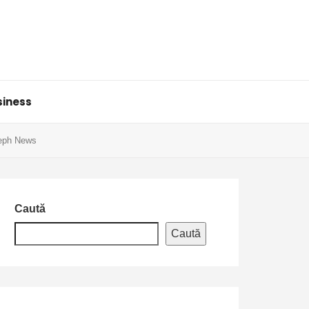
siness
Aleph News
Caută
Caută