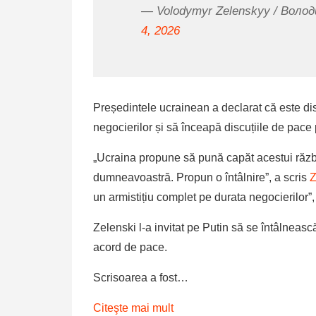
— Volodymyr Zelenskyy / Воло
4, 2026
Președintele ucrainean a declarat că este di
negocierilor și să înceapă discuțiile de pace p
„Ucraina propune să pună capăt acestui război 
dumneavoastră. Propun o întâlnire”, a scris
Z
un armistițiu complet pe durata negocierilor”,
Zelenski l-a invitat pe Putin să se întâlnească 
acord de pace.
Scrisoarea a fost…
Citeşte mai mult