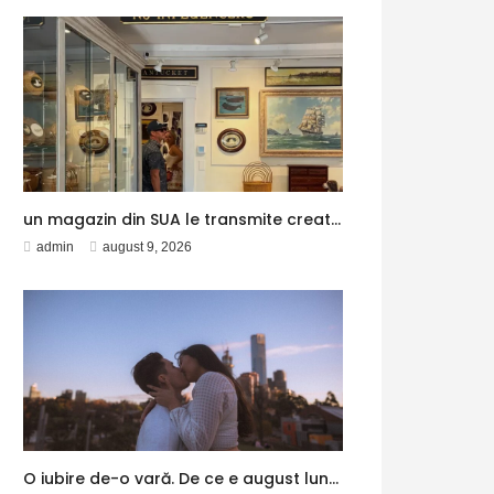
un magazin din SUA le transmite creatorilor de conținut că nu vrea să fie decor pentru social media – Aleph News
admin
august 9, 2026
O iubire de-o vară. De ce e august luna în care oamenii își reevaluează relațiile și se despart – Aleph News