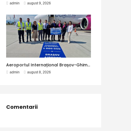
admin
august 9, 2026
Aeroportul Internațional Brașov-Ghimbav a ajuns la 1 milion de pasageri – Aleph News
admin
august 8, 2026
Comentarii