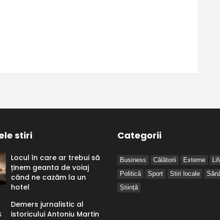
le stiri
Categorii
Locul în care ar trebui să
Business
Călătorii
Externe
Li
ținem geanta de voiaj
Politică
Sport
Stiri locale
Sănă
când ne cazăm la un
hotel
Știință
Demers jurnalistic al
istoricului Antoniu Martin