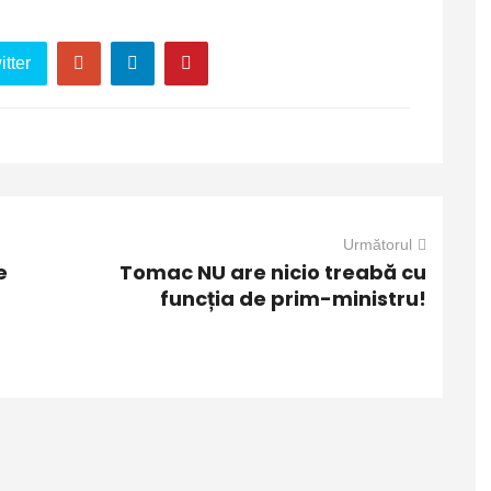
tter
Următorul
e
Tomac NU are nicio treabă cu
funcția de prim-ministru!