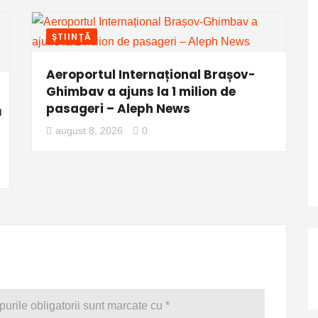
ȘTIINȚĂ
Aeroportul Internațional Brașov-
Ghimbav a ajuns la 1 milion de
pasageri – Aleph News
ă
august 8, 2026
0
urile obligatorii sunt marcate cu
*