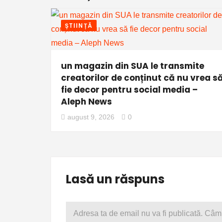
ȘTIINȚĂ
un magazin din SUA le transmite
creatorilor de conținut că nu vrea s
fie decor pentru social media –
Aleph News
august 9, 2026
0
Lasă un răspuns
Adresa ta de email nu va fi publicată.
Câmp