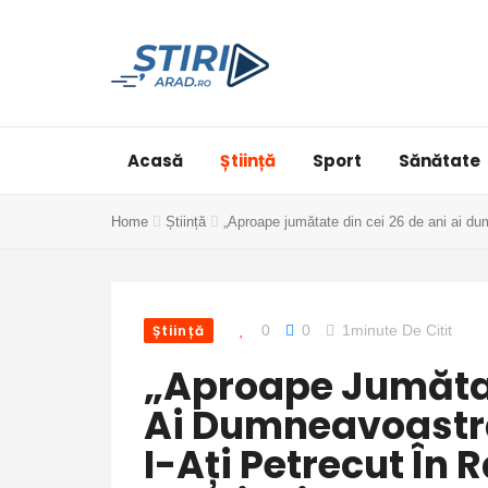
Acasă
Știință
Sport
Sănătate
Home
Știință
„Aproape jumătate din cei 26 de ani ai dum
Știință
0
0
1minute De Citit
„Aproape Jumătat
Ai Dumneavoastră
I-Ați Petrecut În 