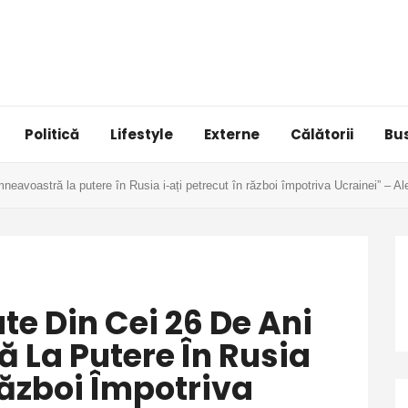
Politică
Lifestyle
Externe
Călătorii
Bu
neavoastră la putere în Rusia i-ați petrecut în război împotriva Ucrainei” – 
e Din Cei 26 De Ani
 La Putere În Rusia
Război Împotriva