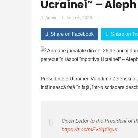
Ucrainei” – Alep
Admin
Iunie 5, 2026
Share on Facebook
Share on Twi
Președintele Ucrainei, Volodimir Zelenski, i-
întâlnească față în față, într-o scrisoare desc
Open Letter to the President of t
https://t.co/mEvYqYiqus