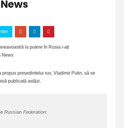
h News
tter
a propus președintelui rus, Vladimir Putin, să se
hisă publicată astăzi.
he Russian Federation: