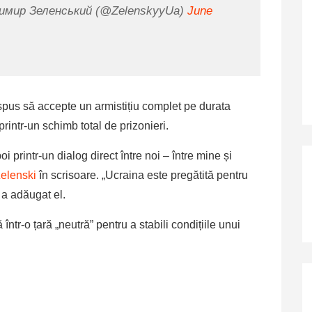
димир Зеленський (@ZelenskyyUa)
June
spus să accepte un armistițiu complet pe durata
rintr-un schimb total de prizonieri.
printr-un dialog direct între noi – între mine și
elenski
în scrisoare. „Ucraina este pregătită pentru
 a adăugat el.
într-o țară „neutră” pentru a stabili condițiile unui