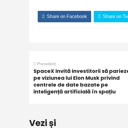
Share on Facebook
Share on Twi
Precedent
SpaceX invită investitorii să pariez
pe viziunea lui Elon Musk privind
centrele de date bazate pe
inteligență artificială în spațiu
Vezi și