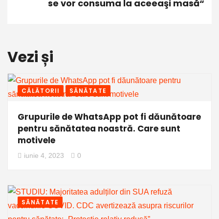
se vor consuma la aceeaşi masă“
Vezi și
CĂLĂTORII
SĂNĂTATE
Grupurile de WhatsApp pot fi dăunătoare
pentru sănătatea noastră. Care sunt
motivele
iunie 4, 2023
0
SĂNĂTATE