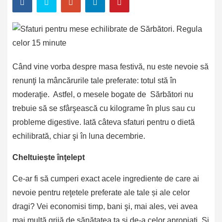
Când vine vorba despre masa festivă, nu este nevoie să
renunţi la mâncărurile tale preferate: totul stă în
moderaţie. Astfel, o mesele bogate de Sărbători nu
trebuie să se sfârşească cu kilograme în plus sau cu
probleme digestive. Iată câteva sfaturi pentru o dietă
echilibrată, chiar şi în luna decembrie.
Cheltuieşte înţelept
Ce-ar fi să cumperi exact acele ingrediente de care ai
nevoie pentru reţetele preferate ale tale și ale celor
dragi? Vei economisi timp, bani şi, mai ales, vei avea
mai multă grijă de sănătatea ta şi de-a celor apropiaţi. Și