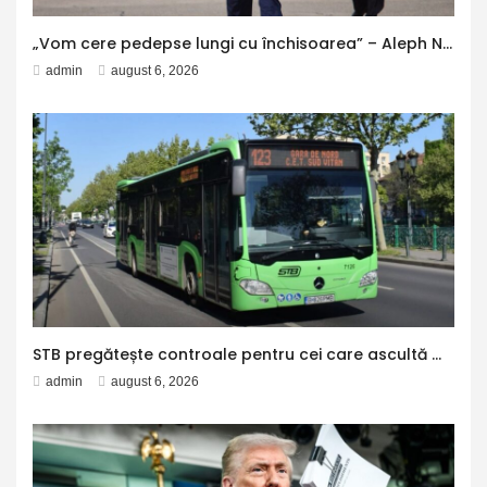
„Vom cere pedepse lungi cu închisoarea” – Aleph News
admin
august 6, 2026
STB pregătește controale pentru cei care ascultă muzică sau vorbesc pe speaker în mijloacele de transport. Metrorex lansează o campanie pentru păstrarea liniștii în metrou
admin
august 6, 2026