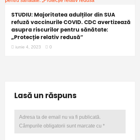
STUDIU: Majoritatea adulților din SUA
refuză vaccinurile COVID. CDC avertizează
asupra riscurilor pentru sănătate:
„Protecție relativ redusă”
iunie 4, 2023
0
Lasă un răspuns
Adresa ta de email nu va fi publicată.
Câmpurile obligatorii sunt marcate cu
*