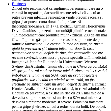
Business
Zincul este recomandat ca supliment persoanelor care au o
carență în organism, dar studii recente relevă că zincul ar
putea preveni infecțiile respiratorii virale precum răceala și
gripa și ar putea scurta durata bolii, relatează
thebrighterside.news. În 1771, medicul german Hieronymus
David Gaubius a prezentat comunității științifice occidentale
"un medicament care promitea mult" - zincul. 200 de ani mai
târziu, îl putem găsi printre numeroasele suplimente de pe
rafturile farmaciilor.
"Se credea, în mod obișnuit, că zincul
ajută la prevenirea și tratarea infecțiilor doar în cazul
persoanelor care au deficit de zinc, dar cercetările noastre
recente contrazic acest lucru",
spune specialistul în medicină
integrativă Jennifer Hunter de la Universitatea Western
Sydney din Australia.
"Studii efectuate în China au constatat
că spray-ul nazal cu doze foarte mici de zinc a redus riscul de
îmbolnăvire. Studiile din SUA, care au evaluat efectele
profilactice ale zincului cu administrare orală, au fost
efectuate pe subiecți care nu aveau deficit de zinc”
a afirmat
Hunter. Analiza din SUA a constatat că, în cazul administrării
zincului ca prevenție, a existat un risc cu 28% mai mic de a
dezvolta simptome ușoare și un risc cu 87% mai mic de a
dezvolta simptome moderate și severe. Folosit ca tratament
pentru gripe și viroze, zincul a redus durata bolii. De obicei,
administrarea de zinc reducea cele mai grave simptome în