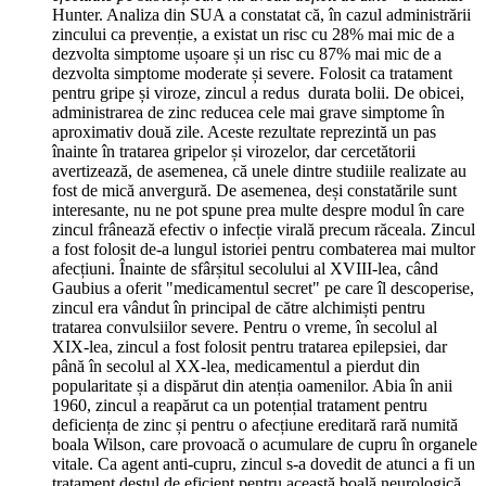
Hunter. Analiza din SUA a constatat că, în cazul administrării
zincului ca prevenție, a existat un risc cu 28% mai mic de a
dezvolta simptome ușoare și un risc cu 87% mai mic de a
dezvolta simptome moderate și severe. Folosit ca tratament
pentru gripe și viroze, zincul a redus durata bolii. De obicei,
administrarea de zinc reducea cele mai grave simptome în
aproximativ două zile. Aceste rezultate reprezintă un pas
înainte în tratarea gripelor și virozelor, dar cercetătorii
avertizează, de asemenea, că unele dintre studiile realizate au
fost de mică anvergură. De asemenea, deși constatările sunt
interesante, nu ne pot spune prea multe despre modul în care
zincul frânează efectiv o infecție virală precum răceala. Zincul
a fost folosit de-a lungul istoriei pentru combaterea mai multor
afecțiuni. Înainte de sfârșitul secolului al XVIII-lea, când
Gaubius a oferit "medicamentul secret" pe care îl descoperise,
zincul era vândut în principal de către alchimiști pentru
tratarea convulsiilor severe. Pentru o vreme, în secolul al
XIX-lea, zincul a fost folosit pentru tratarea epilepsiei, dar
până în secolul al XX-lea, medicamentul a pierdut din
popularitate și a dispărut din atenția oamenilor. Abia în anii
1960, zincul a reapărut ca un potențial tratament pentru
deficiența de zinc și pentru o afecțiune ereditară rară numită
boala Wilson, care provoacă o acumulare de cupru în organele
vitale. Ca agent anti-cupru, zincul s-a dovedit de atunci a fi un
tratament destul de eficient pentru această boală neurologică.