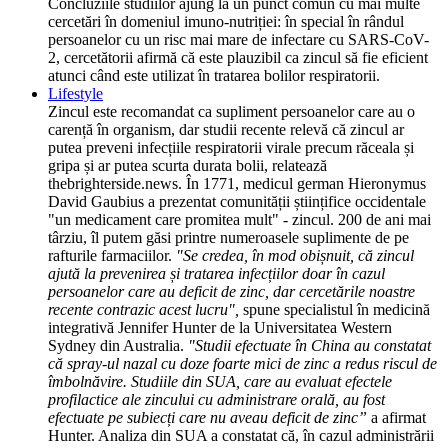
Concluziile studiilor ajung la un punct comun cu mai multe
cercetări în domeniul imuno-nutriției: în special în rândul
persoanelor cu un risc mai mare de infectare cu SARS-CoV-
2, cercetătorii afirmă că este plauzibil ca zincul să fie eficient
atunci când este utilizat în tratarea bolilor respiratorii.
Lifestyle
Zincul este recomandat ca supliment persoanelor care au o
carență în organism, dar studii recente relevă că zincul ar
putea preveni infecțiile respiratorii virale precum răceala și
gripa și ar putea scurta durata bolii, relatează
thebrighterside.news. În 1771, medicul german Hieronymus
David Gaubius a prezentat comunității științifice occidentale
"un medicament care promitea mult" - zincul. 200 de ani mai
târziu, îl putem găsi printre numeroasele suplimente de pe
rafturile farmaciilor.
"Se credea, în mod obișnuit, că zincul
ajută la prevenirea și tratarea infecțiilor doar în cazul
persoanelor care au deficit de zinc, dar cercetările noastre
recente contrazic acest lucru",
spune specialistul în medicină
integrativă Jennifer Hunter de la Universitatea Western
Sydney din Australia.
"Studii efectuate în China au constatat
că spray-ul nazal cu doze foarte mici de zinc a redus riscul de
îmbolnăvire. Studiile din SUA, care au evaluat efectele
profilactice ale zincului cu administrare orală, au fost
efectuate pe subiecți care nu aveau deficit de zinc”
a afirmat
Hunter. Analiza din SUA a constatat că, în cazul administrării