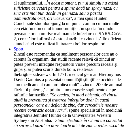
al suplimentului. „
În acest moment, pur și simplu nu există
suficiente cercetări pentru a spune dacă un spray nazal cu
zinc este mai bun decât un gel nazal sau o pastilă
administrată oral, ori viceversa"
, a mai spus Hunter.
Concluziile studiilor ajung la un punct comun cu mai multe
cercetări în domeniul imuno-nutriției: în special în rândul
persoanelor cu un risc mai mare de infectare cu SARS-CoV-
2, cercetătorii afirmă că este plauzibil ca zincul să fie eficient
atunci când este utilizat în tratarea bolilor respiratorii.
Sport
Zincul este recomandat ca supliment persoanelor care au o
carență în organism, dar studii recente relevă că zincul ar
putea preveni infecțiile respiratorii virale precum răceala și
gripa și ar putea scurta durata bolii, relatează
thebrighterside.news. În 1771, medicul german Hieronymus
David Gaubius a prezentat comunității științifice occidentale
"un medicament care promitea mult" - zincul. 200 de ani mai
târziu, îl putem găsi printre numeroasele suplimente de pe
rafturile farmaciilor.
"Se credea, în mod obișnuit, că zincul
ajută la prevenirea și tratarea infecțiilor doar în cazul
persoanelor care au deficit de zinc, dar cercetările noastre
recente contrazic acest lucru",
spune specialistul în medicină
integrativă Jennifer Hunter de la Universitatea Western
Sydney din Australia.
"Studii efectuate în China au constatat
că spray-ul nazal cu doze foarte mici de zinc a redus riscul de