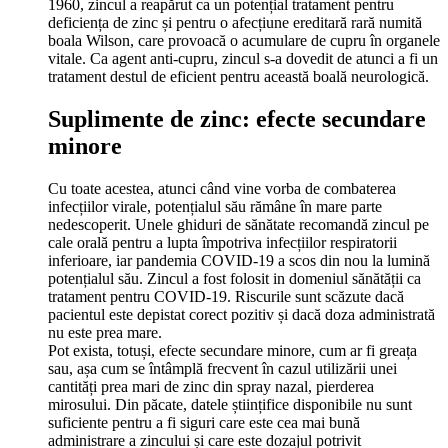
1960, zincul a reapărut ca un potențial tratament pentru
deficiența de zinc și pentru o afecțiune ereditară rară numită
boala Wilson, care provoacă o acumulare de cupru în organele
vitale. Ca agent anti-cupru, zincul s-a dovedit de atunci a fi un
tratament destul de eficient pentru această boală neurologică.
Suplimente de zinc: efecte secundare
minore
Cu toate acestea, atunci când vine vorba de combaterea
infecțiilor virale, potențialul său rămâne în mare parte
nedescoperit. Unele ghiduri de sănătate recomandă zincul pe
cale orală pentru a lupta împotriva infecțiilor respiratorii
inferioare, iar pandemia COVID-19 a scos din nou la lumină
potențialul său. Zincul a fost folosit in domeniul sănătății ca
tratament pentru COVID-19. Riscurile sunt scăzute dacă
pacientul este depistat corect pozitiv și dacă doza administrată
nu este prea mare.
Pot exista, totuși, efecte secundare minore, cum ar fi greața
sau, așa cum se întâmplă frecvent în cazul utilizării unei
cantități prea mari de zinc din spray nazal, pierderea
mirosului. Din păcate, datele științifice disponibile nu sunt
suficiente pentru a fi siguri care este cea mai bună
administrare a zincului și care este dozajul potrivit