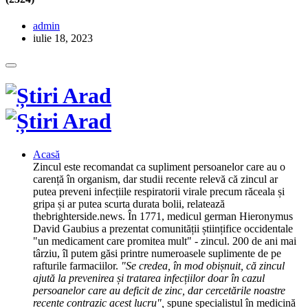
admin
iulie 18, 2023
Acasă
Zincul este recomandat ca supliment persoanelor care au o
carență în organism, dar studii recente relevă că zincul ar
putea preveni infecțiile respiratorii virale precum răceala și
gripa și ar putea scurta durata bolii, relatează
thebrighterside.news. În 1771, medicul german Hieronymus
David Gaubius a prezentat comunității științifice occidentale
"un medicament care promitea mult" - zincul. 200 de ani mai
târziu, îl putem găsi printre numeroasele suplimente de pe
rafturile farmaciilor.
"Se credea, în mod obișnuit, că zincul
ajută la prevenirea și tratarea infecțiilor doar în cazul
persoanelor care au deficit de zinc, dar cercetările noastre
recente contrazic acest lucru",
spune specialistul în medicină