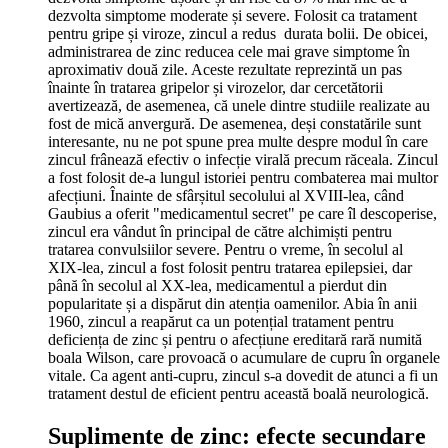
dezvolta simptome moderate și severe. Folosit ca tratament
pentru gripe și viroze, zincul a redus durata bolii. De obicei,
administrarea de zinc reducea cele mai grave simptome în
aproximativ două zile. Aceste rezultate reprezintă un pas
înainte în tratarea gripelor și virozelor, dar cercetătorii
avertizează, de asemenea, că unele dintre studiile realizate au
fost de mică anvergură. De asemenea, deși constatările sunt
interesante, nu ne pot spune prea multe despre modul în care
zincul frânează efectiv o infecție virală precum răceala. Zincul
a fost folosit de-a lungul istoriei pentru combaterea mai multor
afecțiuni. Înainte de sfârșitul secolului al XVIII-lea, când
Gaubius a oferit "medicamentul secret" pe care îl descoperise,
zincul era vândut în principal de către alchimiști pentru
tratarea convulsiilor severe. Pentru o vreme, în secolul al
XIX-lea, zincul a fost folosit pentru tratarea epilepsiei, dar
până în secolul al XX-lea, medicamentul a pierdut din
popularitate și a dispărut din atenția oamenilor. Abia în anii
1960, zincul a reapărut ca un potențial tratament pentru
deficiența de zinc și pentru o afecțiune ereditară rară numită
boala Wilson, care provoacă o acumulare de cupru în organele
vitale. Ca agent anti-cupru, zincul s-a dovedit de atunci a fi un
tratament destul de eficient pentru această boală neurologică.
Suplimente de zinc: efecte secundare