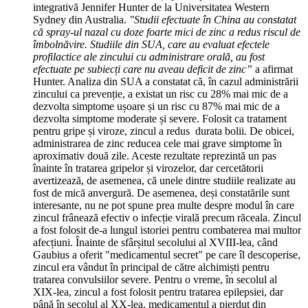
integrativă Jennifer Hunter de la Universitatea Western
Sydney din Australia.
"Studii efectuate în China au constatat
că spray-ul nazal cu doze foarte mici de zinc a redus riscul de
îmbolnăvire. Studiile din SUA, care au evaluat efectele
profilactice ale zincului cu administrare orală, au fost
efectuate pe subiecți care nu aveau deficit de zinc”
a afirmat
Hunter. Analiza din SUA a constatat că, în cazul administrării
zincului ca prevenție, a existat un risc cu 28% mai mic de a
dezvolta simptome ușoare și un risc cu 87% mai mic de a
dezvolta simptome moderate și severe. Folosit ca tratament
pentru gripe și viroze, zincul a redus durata bolii. De obicei,
administrarea de zinc reducea cele mai grave simptome în
aproximativ două zile. Aceste rezultate reprezintă un pas
înainte în tratarea gripelor și virozelor, dar cercetătorii
avertizează, de asemenea, că unele dintre studiile realizate au
fost de mică anvergură. De asemenea, deși constatările sunt
interesante, nu ne pot spune prea multe despre modul în care
zincul frânează efectiv o infecție virală precum răceala. Zincul
a fost folosit de-a lungul istoriei pentru combaterea mai multor
afecțiuni. Înainte de sfârșitul secolului al XVIII-lea, când
Gaubius a oferit "medicamentul secret" pe care îl descoperise,
zincul era vândut în principal de către alchimiști pentru
tratarea convulsiilor severe. Pentru o vreme, în secolul al
XIX-lea, zincul a fost folosit pentru tratarea epilepsiei, dar
până în secolul al XX-lea, medicamentul a pierdut din