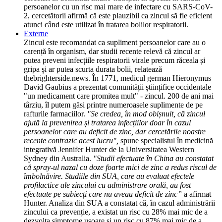
persoanelor cu un risc mai mare de infectare cu SARS-CoV-
2, cercetătorii afirmă că este plauzibil ca zincul să fie eficient
atunci când este utilizat în tratarea bolilor respiratorii.
Externe
Zincul este recomandat ca supliment persoanelor care au o
carență în organism, dar studii recente relevă că zincul ar
putea preveni infecțiile respiratorii virale precum răceala și
gripa și ar putea scurta durata bolii, relatează
thebrighterside.news. În 1771, medicul german Hieronymus
David Gaubius a prezentat comunității științifice occidentale
"un medicament care promitea mult" - zincul. 200 de ani mai
târziu, îl putem găsi printre numeroasele suplimente de pe
rafturile farmaciilor.
"Se credea, în mod obișnuit, că zincul
ajută la prevenirea și tratarea infecțiilor doar în cazul
persoanelor care au deficit de zinc, dar cercetările noastre
recente contrazic acest lucru",
spune specialistul în medicină
integrativă Jennifer Hunter de la Universitatea Western
Sydney din Australia.
"Studii efectuate în China au constatat
că spray-ul nazal cu doze foarte mici de zinc a redus riscul de
îmbolnăvire. Studiile din SUA, care au evaluat efectele
profilactice ale zincului cu administrare orală, au fost
efectuate pe subiecți care nu aveau deficit de zinc”
a afirmat
Hunter. Analiza din SUA a constatat că, în cazul administrării
zincului ca prevenție, a existat un risc cu 28% mai mic de a
dezvolta simptome ușoare și un risc cu 87% mai mic de a