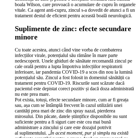
boala Wilson, care provoacă o acumulare de cupru în organele
vitale. Ca agent anti-cupru, zincul s-a dovedit de atunci a fi un
tratament destul de eficient pentru această boală neurologică.
Suplimente de zinc: efecte secundare
minore
Cu toate acestea, atunci când vine vorba de combaterea
infecțiilor virale, potențialul său rămâne în mare parte
nedescoperit. Unele ghiduri de sănătate recomandă zincul pe
cale orală pentru a lupta împotriva infecțiilor respiratorii
inferioare, iar pandemia COVID-19 a scos din nou la lumină
potențialul său. Zincul a fost folosit in domeniul sănătății ca
tratament pentru COVID-19. Riscurile sunt scăzute dacă
pacientul este depistat corect pozitiv și dacă doza administrată
nu este prea mare.
Pot exista, totuși, efecte secundare minore, cum ar fi greața
sau, așa cum se întâmplă frecvent în cazul utilizării unei
cantități prea mari de zinc din spray nazal, pierderea
mirosului. Din păcate, datele științifice disponibile nu sunt
suficiente pentru a fi siguri care este cea mai bună
administrare a zincului și care este dozajul potrivit
al suplimentului. „
În acest moment, pur și simplu nu există