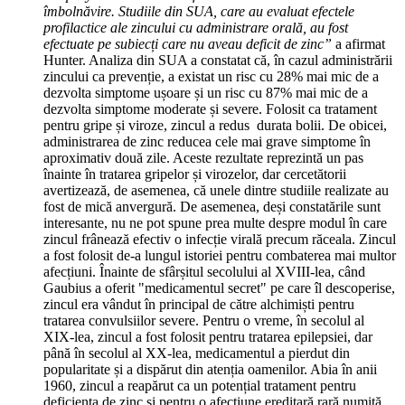
îmbolnăvire. Studiile din SUA, care au evaluat efectele
profilactice ale zincului cu administrare orală, au fost
efectuate pe subiecți care nu aveau deficit de zinc”
a afirmat
Hunter. Analiza din SUA a constatat că, în cazul administrării
zincului ca prevenție, a existat un risc cu 28% mai mic de a
dezvolta simptome ușoare și un risc cu 87% mai mic de a
dezvolta simptome moderate și severe. Folosit ca tratament
pentru gripe și viroze, zincul a redus durata bolii. De obicei,
administrarea de zinc reducea cele mai grave simptome în
aproximativ două zile. Aceste rezultate reprezintă un pas
înainte în tratarea gripelor și virozelor, dar cercetătorii
avertizează, de asemenea, că unele dintre studiile realizate au
fost de mică anvergură. De asemenea, deși constatările sunt
interesante, nu ne pot spune prea multe despre modul în care
zincul frânează efectiv o infecție virală precum răceala. Zincul
a fost folosit de-a lungul istoriei pentru combaterea mai multor
afecțiuni. Înainte de sfârșitul secolului al XVIII-lea, când
Gaubius a oferit "medicamentul secret" pe care îl descoperise,
zincul era vândut în principal de către alchimiști pentru
tratarea convulsiilor severe. Pentru o vreme, în secolul al
XIX-lea, zincul a fost folosit pentru tratarea epilepsiei, dar
până în secolul al XX-lea, medicamentul a pierdut din
popularitate și a dispărut din atenția oamenilor. Abia în anii
1960, zincul a reapărut ca un potențial tratament pentru
deficiența de zinc și pentru o afecțiune ereditară rară numită