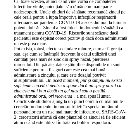
Cu toate acestea, atunci când vine vorba de combaterea
infecțiilor virale, potențialul său rămâne în mare parte
nedescoperit. Unele ghiduri de sănătate recomandă zincul pe
cale orală pentru a lupta împotriva infecțiilor respiratorii
inferioare, iar pandemia COVID-19 a scos din nou la lumină
potențialul său. Zincul a fost folosit in domeniul sănătății ca
tratament pentru COVID-19. Riscurile sunt scăzute dacă
pacientul este depistat corect pozitiv și dacă doza administrată
nu este prea mare.
Pot exista, totuși, efecte secundare minore, cum ar fi greața
sau, așa cum se întâmplă frecvent în cazul utilizării unei
cantități prea mari de zinc din spray nazal, pierderea
mirosului. Din păcate, datele științifice disponibile nu sunt
suficiente pentru a fi siguri care este cea mai bună
administrare a zincului și care este dozajul potrivit
al suplimentului. „
În acest moment, pur și simplu nu există
suficiente cercetări pentru a spune dacă un spray nazal cu
zinc este mai bun decât un gel nazal sau o pastilă
administrată oral, ori viceversa"
, a mai spus Hunter.
Concluziile studiilor ajung la un punct comun cu mai multe
cercetări în domeniul imuno-nutriției: în special în rândul
persoanelor cu un risc mai mare de infectare cu SARS-CoV-
2, cercetătorii afirmă că este plauzibil ca zincul să fie eficient
atunci când este utilizat în tratarea bolilor respiratorii.