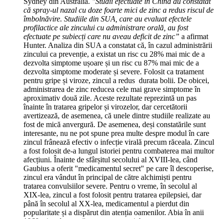
Sydney din Australia.
"Studii efectuate în China au constatat
că spray-ul nazal cu doze foarte mici de zinc a redus riscul de
îmbolnăvire. Studiile din SUA, care au evaluat efectele
profilactice ale zincului cu administrare orală, au fost
efectuate pe subiecți care nu aveau deficit de zinc”
a afirmat
Hunter. Analiza din SUA a constatat că, în cazul administrării
zincului ca prevenție, a existat un risc cu 28% mai mic de a
dezvolta simptome ușoare și un risc cu 87% mai mic de a
dezvolta simptome moderate și severe. Folosit ca tratament
pentru gripe și viroze, zincul a redus durata bolii. De obicei,
administrarea de zinc reducea cele mai grave simptome în
aproximativ două zile. Aceste rezultate reprezintă un pas
înainte în tratarea gripelor și virozelor, dar cercetătorii
avertizează, de asemenea, că unele dintre studiile realizate au
fost de mică anvergură. De asemenea, deși constatările sunt
interesante, nu ne pot spune prea multe despre modul în care
zincul frânează efectiv o infecție virală precum răceala. Zincul
a fost folosit de-a lungul istoriei pentru combaterea mai multor
afecțiuni. Înainte de sfârșitul secolului al XVIII-lea, când
Gaubius a oferit "medicamentul secret" pe care îl descoperise,
zincul era vândut în principal de către alchimiști pentru
tratarea convulsiilor severe. Pentru o vreme, în secolul al
XIX-lea, zincul a fost folosit pentru tratarea epilepsiei, dar
până în secolul al XX-lea, medicamentul a pierdut din
popularitate și a dispărut din atenția oamenilor. Abia în anii