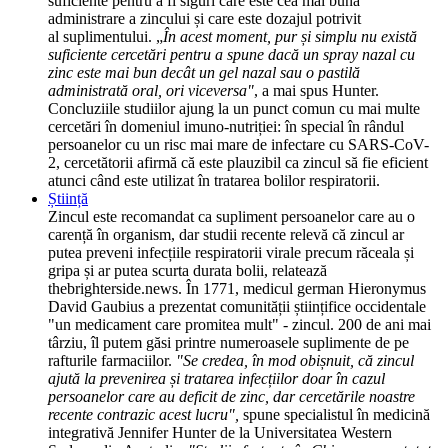
suficiente pentru a fi siguri care este cea mai bună
administrare a zincului și care este dozajul potrivit
al suplimentului. „
În acest moment, pur și simplu nu există
suficiente cercetări pentru a spune dacă un spray nazal cu
zinc este mai bun decât un gel nazal sau o pastilă
administrată oral, ori viceversa"
, a mai spus Hunter.
Concluziile studiilor ajung la un punct comun cu mai multe
cercetări în domeniul imuno-nutriției: în special în rândul
persoanelor cu un risc mai mare de infectare cu SARS-CoV-
2, cercetătorii afirmă că este plauzibil ca zincul să fie eficient
atunci când este utilizat în tratarea bolilor respiratorii.
Știință
Zincul este recomandat ca supliment persoanelor care au o
carență în organism, dar studii recente relevă că zincul ar
putea preveni infecțiile respiratorii virale precum răceala și
gripa și ar putea scurta durata bolii, relatează
thebrighterside.news. În 1771, medicul german Hieronymus
David Gaubius a prezentat comunității științifice occidentale
"un medicament care promitea mult" - zincul. 200 de ani mai
târziu, îl putem găsi printre numeroasele suplimente de pe
rafturile farmaciilor.
"Se credea, în mod obișnuit, că zincul
ajută la prevenirea și tratarea infecțiilor doar în cazul
persoanelor care au deficit de zinc, dar cercetările noastre
recente contrazic acest lucru",
spune specialistul în medicină
integrativă Jennifer Hunter de la Universitatea Western