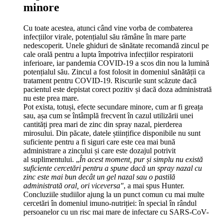
minore
Cu toate acestea, atunci când vine vorba de combaterea
infecțiilor virale, potențialul său rămâne în mare parte
nedescoperit. Unele ghiduri de sănătate recomandă zincul pe
cale orală pentru a lupta împotriva infecțiilor respiratorii
inferioare, iar pandemia COVID-19 a scos din nou la lumină
potențialul său. Zincul a fost folosit in domeniul sănătății ca
tratament pentru COVID-19. Riscurile sunt scăzute dacă
pacientul este depistat corect pozitiv și dacă doza administrată
nu este prea mare.
Pot exista, totuși, efecte secundare minore, cum ar fi greața
sau, așa cum se întâmplă frecvent în cazul utilizării unei
cantități prea mari de zinc din spray nazal, pierderea
mirosului. Din păcate, datele științifice disponibile nu sunt
suficiente pentru a fi siguri care este cea mai bună
administrare a zincului și care este dozajul potrivit
al suplimentului. „
În acest moment, pur și simplu nu există
suficiente cercetări pentru a spune dacă un spray nazal cu
zinc este mai bun decât un gel nazal sau o pastilă
administrată oral, ori viceversa"
, a mai spus Hunter.
Concluziile studiilor ajung la un punct comun cu mai multe
cercetări în domeniul imuno-nutriției: în special în rândul
persoanelor cu un risc mai mare de infectare cu SARS-CoV-