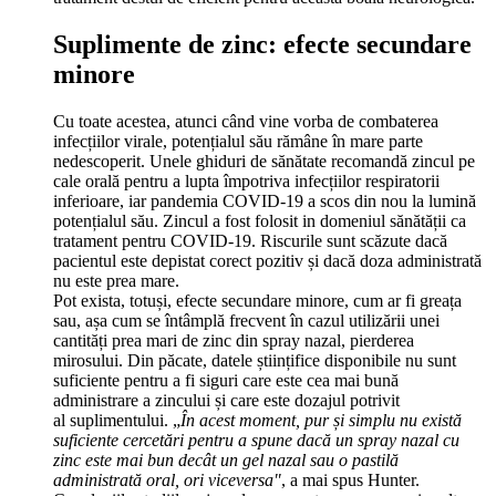
Suplimente de zinc: efecte secundare
minore
Cu toate acestea, atunci când vine vorba de combaterea
infecțiilor virale, potențialul său rămâne în mare parte
nedescoperit. Unele ghiduri de sănătate recomandă zincul pe
cale orală pentru a lupta împotriva infecțiilor respiratorii
inferioare, iar pandemia COVID-19 a scos din nou la lumină
potențialul său. Zincul a fost folosit in domeniul sănătății ca
tratament pentru COVID-19. Riscurile sunt scăzute dacă
pacientul este depistat corect pozitiv și dacă doza administrată
nu este prea mare.
Pot exista, totuși, efecte secundare minore, cum ar fi greața
sau, așa cum se întâmplă frecvent în cazul utilizării unei
cantități prea mari de zinc din spray nazal, pierderea
mirosului. Din păcate, datele științifice disponibile nu sunt
suficiente pentru a fi siguri care este cea mai bună
administrare a zincului și care este dozajul potrivit
al suplimentului. „
În acest moment, pur și simplu nu există
suficiente cercetări pentru a spune dacă un spray nazal cu
zinc este mai bun decât un gel nazal sau o pastilă
administrată oral, ori viceversa"
, a mai spus Hunter.