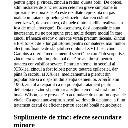
pentru gripe și viroze, zincul a redus durata bolii. De obicei,
administrarea de zinc reducea cele mai grave simptome în
aproximativ două zile. Aceste rezultate reprezintă un pas
înainte în tratarea gripelor și virozelor, dar cercetătorii
avertizează, de asemenea, că unele dintre studiile realizate au
fost de mică anvergură. De asemenea, deși constatările sunt
interesante, nu ne pot spune prea multe despre modul în care
zincul frânează efectiv o infecție virală precum răceala. Zincul
a fost folosit de-a lungul istoriei pentru combaterea mai multor
afecțiuni. Înainte de sfârșitul secolului al XVIII-lea, când
Gaubius a oferit "medicamentul secret" pe care îl descoperise,
zincul era vândut în principal de către alchimiști pentru
tratarea convulsiilor severe. Pentru o vreme, în secolul al
XIX-lea, zincul a fost folosit pentru tratarea epilepsiei, dar
până în secolul al XX-lea, medicamentul a pierdut din
popularitate și a dispărut din atenția oamenilor. Abia în anii
1960, zincul a reapărut ca un potențial tratament pentru
deficiența de zinc și pentru o afecțiune ereditară rară numită
boala Wilson, care provoacă o acumulare de cupru în organele
vitale. Ca agent anti-cupru, zincul s-a dovedit de atunci a fi un
tratament destul de eficient pentru această boală neurologică.
Suplimente de zinc: efecte secundare
minore