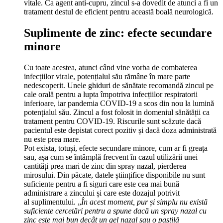
vitale. Ca agent anti-cupru, zincul s-a dovedit de atunci a fi un
tratament destul de eficient pentru această boală neurologică.
Suplimente de zinc: efecte secundare
minore
Cu toate acestea, atunci când vine vorba de combaterea
infecțiilor virale, potențialul său rămâne în mare parte
nedescoperit. Unele ghiduri de sănătate recomandă zincul pe
cale orală pentru a lupta împotriva infecțiilor respiratorii
inferioare, iar pandemia COVID-19 a scos din nou la lumină
potențialul său. Zincul a fost folosit in domeniul sănătății ca
tratament pentru COVID-19. Riscurile sunt scăzute dacă
pacientul este depistat corect pozitiv și dacă doza administrată
nu este prea mare.
Pot exista, totuși, efecte secundare minore, cum ar fi greața
sau, așa cum se întâmplă frecvent în cazul utilizării unei
cantități prea mari de zinc din spray nazal, pierderea
mirosului. Din păcate, datele științifice disponibile nu sunt
suficiente pentru a fi siguri care este cea mai bună
administrare a zincului și care este dozajul potrivit
al suplimentului. „
În acest moment, pur și simplu nu există
suficiente cercetări pentru a spune dacă un spray nazal cu
zinc este mai bun decât un gel nazal sau o pastilă