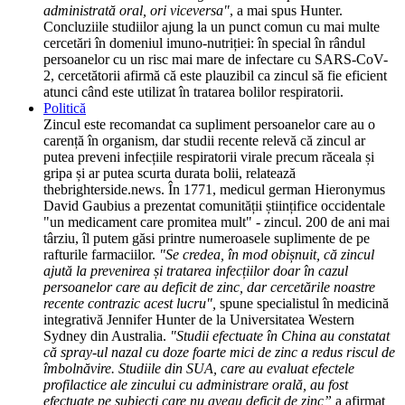
administrată oral, ori viceversa"
, a mai spus Hunter.
Concluziile studiilor ajung la un punct comun cu mai multe
cercetări în domeniul imuno-nutriției: în special în rândul
persoanelor cu un risc mai mare de infectare cu SARS-CoV-
2, cercetătorii afirmă că este plauzibil ca zincul să fie eficient
atunci când este utilizat în tratarea bolilor respiratorii.
Politică
Zincul este recomandat ca supliment persoanelor care au o
carență în organism, dar studii recente relevă că zincul ar
putea preveni infecțiile respiratorii virale precum răceala și
gripa și ar putea scurta durata bolii, relatează
thebrighterside.news. În 1771, medicul german Hieronymus
David Gaubius a prezentat comunității științifice occidentale
"un medicament care promitea mult" - zincul. 200 de ani mai
târziu, îl putem găsi printre numeroasele suplimente de pe
rafturile farmaciilor.
"Se credea, în mod obișnuit, că zincul
ajută la prevenirea și tratarea infecțiilor doar în cazul
persoanelor care au deficit de zinc, dar cercetările noastre
recente contrazic acest lucru",
spune specialistul în medicină
integrativă Jennifer Hunter de la Universitatea Western
Sydney din Australia.
"Studii efectuate în China au constatat
că spray-ul nazal cu doze foarte mici de zinc a redus riscul de
îmbolnăvire. Studiile din SUA, care au evaluat efectele
profilactice ale zincului cu administrare orală, au fost
efectuate pe subiecți care nu aveau deficit de zinc”
a afirmat