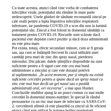
Cu toate acestea, atunci când vine vorba de combaterea
infecțiilor virale, potențialul său rămâne în mare parte
nedescoperit. Unele ghiduri de sănătate recomandă zincul pe
cale orală pentru a lupta împotriva infecțiilor respiratorii
inferioare, iar pandemia COVID-19 a scos din nou la lumină
potențialul său. Zincul a fost folosit in domeniul sănătății ca
tratament pentru COVID-19. Riscurile sunt scăzute dacă
pacientul este depistat corect pozitiv și dacă doza administrată
nu este prea mare.
Pot exista, totuși, efecte secundare minore, cum ar fi greața
sau, așa cum se întâmplă frecvent în cazul utilizării unei
cantități prea mari de zinc din spray nazal, pierderea
mirosului. Din păcate, datele științifice disponibile nu sunt
suficiente pentru a fi siguri care este cea mai bună
administrare a zincului și care este dozajul potrivit
al suplimentului. „
În acest moment, pur și simplu nu există
suficiente cercetări pentru a spune dacă un spray nazal cu
zinc este mai bun decât un gel nazal sau o pastilă
administrată oral, ori viceversa"
, a mai spus Hunter.
Concluziile studiilor ajung la un punct comun cu mai multe
cercetări în domeniul imuno-nutriției: în special în rândul
persoanelor cu un risc mai mare de infectare cu SARS-CoV-
2, cercetătorii afirmă că este plauzibil ca zincul să fie eficient
atunci când este utilizat în tratarea bolilor respiratorii.