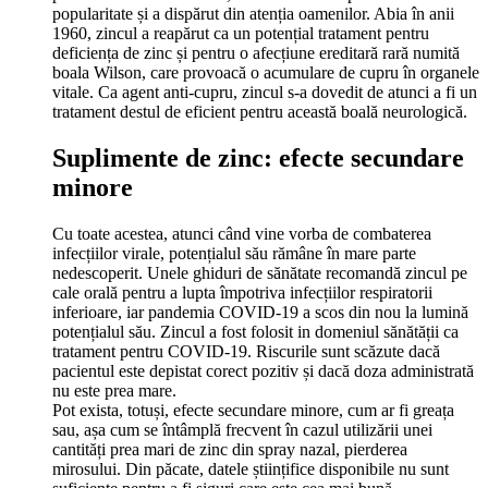
popularitate și a dispărut din atenția oamenilor. Abia în anii
1960, zincul a reapărut ca un potențial tratament pentru
deficiența de zinc și pentru o afecțiune ereditară rară numită
boala Wilson, care provoacă o acumulare de cupru în organele
vitale. Ca agent anti-cupru, zincul s-a dovedit de atunci a fi un
tratament destul de eficient pentru această boală neurologică.
Suplimente de zinc: efecte secundare
minore
Cu toate acestea, atunci când vine vorba de combaterea
infecțiilor virale, potențialul său rămâne în mare parte
nedescoperit. Unele ghiduri de sănătate recomandă zincul pe
cale orală pentru a lupta împotriva infecțiilor respiratorii
inferioare, iar pandemia COVID-19 a scos din nou la lumină
potențialul său. Zincul a fost folosit in domeniul sănătății ca
tratament pentru COVID-19. Riscurile sunt scăzute dacă
pacientul este depistat corect pozitiv și dacă doza administrată
nu este prea mare.
Pot exista, totuși, efecte secundare minore, cum ar fi greața
sau, așa cum se întâmplă frecvent în cazul utilizării unei
cantități prea mari de zinc din spray nazal, pierderea
mirosului. Din păcate, datele științifice disponibile nu sunt