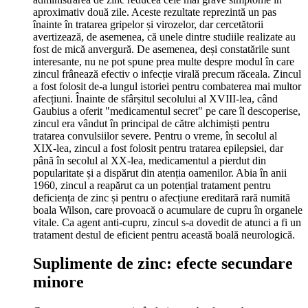
aproximativ două zile. Aceste rezultate reprezintă un pas
înainte în tratarea gripelor și virozelor, dar cercetătorii
avertizează, de asemenea, că unele dintre studiile realizate au
fost de mică anvergură. De asemenea, deși constatările sunt
interesante, nu ne pot spune prea multe despre modul în care
zincul frânează efectiv o infecție virală precum răceala. Zincul
a fost folosit de-a lungul istoriei pentru combaterea mai multor
afecțiuni. Înainte de sfârșitul secolului al XVIII-lea, când
Gaubius a oferit "medicamentul secret" pe care îl descoperise,
zincul era vândut în principal de către alchimiști pentru
tratarea convulsiilor severe. Pentru o vreme, în secolul al
XIX-lea, zincul a fost folosit pentru tratarea epilepsiei, dar
până în secolul al XX-lea, medicamentul a pierdut din
popularitate și a dispărut din atenția oamenilor. Abia în anii
1960, zincul a reapărut ca un potențial tratament pentru
deficiența de zinc și pentru o afecțiune ereditară rară numită
boala Wilson, care provoacă o acumulare de cupru în organele
vitale. Ca agent anti-cupru, zincul s-a dovedit de atunci a fi un
tratament destul de eficient pentru această boală neurologică.
Suplimente de zinc: efecte secundare
minore