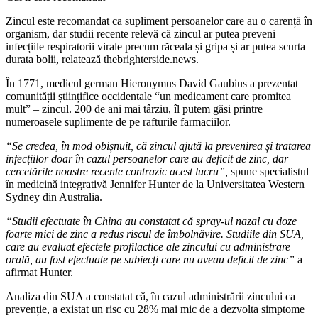
Zincul este recomandat ca supliment persoanelor care au o carență în
organism, dar studii recente relevă că zincul ar putea preveni
infecțiile respiratorii virale precum răceala și gripa și ar putea scurta
durata bolii, relatează thebrighterside.news.
În 1771, medicul german Hieronymus David Gaubius a prezentat
comunității științifice occidentale “un medicament care promitea
mult” – zincul. 200 de ani mai târziu, îl putem găsi printre
numeroasele suplimente de pe rafturile farmaciilor.
“Se credea, în mod obișnuit, că zincul ajută la prevenirea și tratarea
infecțiilor doar în cazul persoanelor care au deficit de zinc, dar
cercetările noastre recente contrazic acest lucru”,
spune specialistul
în medicină integrativă Jennifer Hunter de la Universitatea Western
Sydney din Australia.
“Studii efectuate în China au constatat că spray-ul nazal cu doze
foarte mici de zinc a redus riscul de îmbolnăvire. Studiile din SUA,
care au evaluat efectele profilactice ale zincului cu administrare
orală, au fost efectuate pe subiecți care nu aveau deficit de zinc”
a
afirmat Hunter.
Analiza din SUA a constatat că, în cazul administrării zincului ca
prevenție, a existat un risc cu 28% mai mic de a dezvolta simptome