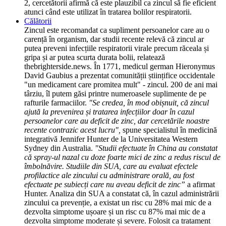
2, cercetătorii afirmă că este plauzibil ca zincul să fie eficient
atunci când este utilizat în tratarea bolilor respiratorii.
Călătorii
Zincul este recomandat ca supliment persoanelor care au o
carență în organism, dar studii recente relevă că zincul ar
putea preveni infecțiile respiratorii virale precum răceala și
gripa și ar putea scurta durata bolii, relatează
thebrighterside.news. În 1771, medicul german Hieronymus
David Gaubius a prezentat comunității științifice occidentale
"un medicament care promitea mult" - zincul. 200 de ani mai
târziu, îl putem găsi printre numeroasele suplimente de pe
rafturile farmaciilor.
"Se credea, în mod obișnuit, că zincul
ajută la prevenirea și tratarea infecțiilor doar în cazul
persoanelor care au deficit de zinc, dar cercetările noastre
recente contrazic acest lucru",
spune specialistul în medicină
integrativă Jennifer Hunter de la Universitatea Western
Sydney din Australia.
"Studii efectuate în China au constatat
că spray-ul nazal cu doze foarte mici de zinc a redus riscul de
îmbolnăvire. Studiile din SUA, care au evaluat efectele
profilactice ale zincului cu administrare orală, au fost
efectuate pe subiecți care nu aveau deficit de zinc”
a afirmat
Hunter. Analiza din SUA a constatat că, în cazul administrării
zincului ca prevenție, a existat un risc cu 28% mai mic de a
dezvolta simptome ușoare și un risc cu 87% mai mic de a
dezvolta simptome moderate și severe. Folosit ca tratament