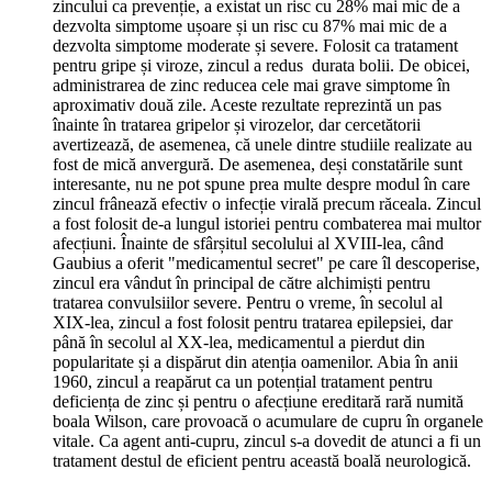
zincului ca prevenție, a existat un risc cu 28% mai mic de a
dezvolta simptome ușoare și un risc cu 87% mai mic de a
dezvolta simptome moderate și severe. Folosit ca tratament
pentru gripe și viroze, zincul a redus durata bolii. De obicei,
administrarea de zinc reducea cele mai grave simptome în
aproximativ două zile. Aceste rezultate reprezintă un pas
înainte în tratarea gripelor și virozelor, dar cercetătorii
avertizează, de asemenea, că unele dintre studiile realizate au
fost de mică anvergură. De asemenea, deși constatările sunt
interesante, nu ne pot spune prea multe despre modul în care
zincul frânează efectiv o infecție virală precum răceala. Zincul
a fost folosit de-a lungul istoriei pentru combaterea mai multor
afecțiuni. Înainte de sfârșitul secolului al XVIII-lea, când
Gaubius a oferit "medicamentul secret" pe care îl descoperise,
zincul era vândut în principal de către alchimiști pentru
tratarea convulsiilor severe. Pentru o vreme, în secolul al
XIX-lea, zincul a fost folosit pentru tratarea epilepsiei, dar
până în secolul al XX-lea, medicamentul a pierdut din
popularitate și a dispărut din atenția oamenilor. Abia în anii
1960, zincul a reapărut ca un potențial tratament pentru
deficiența de zinc și pentru o afecțiune ereditară rară numită
boala Wilson, care provoacă o acumulare de cupru în organele
vitale. Ca agent anti-cupru, zincul s-a dovedit de atunci a fi un
tratament destul de eficient pentru această boală neurologică.