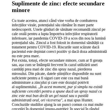
Suplimente de zinc: efecte secundare
minore
Cu toate acestea, atunci când vine vorba de combaterea
infecțiilor virale, potențialul său rămâne în mare parte
nedescoperit. Unele ghiduri de sănătate recomandă zincul pe
cale orală pentru a lupta împotriva infecțiilor respiratorii
inferioare, iar pandemia COVID-19 a scos din nou la lumină
potențialul său. Zincul a fost folosit in domeniul sănătății ca
tratament pentru COVID-19. Riscurile sunt scăzute dacă
pacientul este depistat corect pozitiv și dacă doza administrată
nu este prea mare.
Pot exista, totuși, efecte secundare minore, cum ar fi greața
sau, așa cum se întâmplă frecvent în cazul utilizării unei
cantități prea mari de zinc din spray nazal, pierderea
mirosului. Din păcate, datele științifice disponibile nu sunt
suficiente pentru a fi siguri care este cea mai bună
administrare a zincului și care este dozajul potrivit
al suplimentului. „
În acest moment, pur și simplu nu există
suficiente cercetări pentru a spune dacă un spray nazal cu
zinc este mai bun decât un gel nazal sau o pastilă
administrată oral, ori viceversa"
, a mai spus Hunter.
Concluziile studiilor ajung la un punct comun cu mai multe
cercetări în domeniul imuno-nutriției: în special în rândul