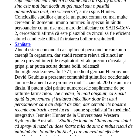
suficiente cercetări pentru a spune dacă un spray nazal cu
zinc este mai bun decât un gel nazal sau o pastilă
administrată oral, ori viceversa"
, a mai spus Hunter.
Concluziile studiilor ajung la un punct comun cu mai multe
cercetări în domeniul imuno-nutriției: în special în rândul
persoanelor cu un risc mai mare de infectare cu SARS-CoV-
2, cercetătorii afirmă că este plauzibil ca zincul să fie eficient
atunci când este utilizat în tratarea bolilor respiratorii.
Sănătate
Zincul este recomandat ca supliment persoanelor care au o
carență în organism, dar studii recente relevă că zincul ar
putea preveni infecțiile respiratorii virale precum răceala și
gripa și ar putea scurta durata bolii, relatează
thebrighterside.news. În 1771, medicul german Hieronymus
David Gaubius a prezentat comunității științifice occidentale
"un medicament care promitea mult" - zincul. 200 de ani mai
târziu, îl putem găsi printre numeroasele suplimente de pe
rafturile farmaciilor.
"Se credea, în mod obișnuit, că zincul
ajută la prevenirea și tratarea infecțiilor doar în cazul
persoanelor care au deficit de zinc, dar cercetările noastre
recente contrazic acest lucru",
spune specialistul în medicină
integrativă Jennifer Hunter de la Universitatea Western
Sydney din Australia.
"Studii efectuate în China au constatat
că spray-ul nazal cu doze foarte mici de zinc a redus riscul de
îmbolnăvire. Studiile din SUA, care au evaluat efectele