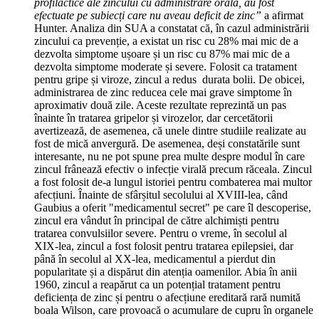
profilactice ale zincului cu administrare orală, au fost
efectuate pe subiecți care nu aveau deficit de zinc”
a afirmat
Hunter. Analiza din SUA a constatat că, în cazul administrării
zincului ca prevenție, a existat un risc cu 28% mai mic de a
dezvolta simptome ușoare și un risc cu 87% mai mic de a
dezvolta simptome moderate și severe. Folosit ca tratament
pentru gripe și viroze, zincul a redus durata bolii. De obicei,
administrarea de zinc reducea cele mai grave simptome în
aproximativ două zile. Aceste rezultate reprezintă un pas
înainte în tratarea gripelor și virozelor, dar cercetătorii
avertizează, de asemenea, că unele dintre studiile realizate au
fost de mică anvergură. De asemenea, deși constatările sunt
interesante, nu ne pot spune prea multe despre modul în care
zincul frânează efectiv o infecție virală precum răceala. Zincul
a fost folosit de-a lungul istoriei pentru combaterea mai multor
afecțiuni. Înainte de sfârșitul secolului al XVIII-lea, când
Gaubius a oferit "medicamentul secret" pe care îl descoperise,
zincul era vândut în principal de către alchimiști pentru
tratarea convulsiilor severe. Pentru o vreme, în secolul al
XIX-lea, zincul a fost folosit pentru tratarea epilepsiei, dar
până în secolul al XX-lea, medicamentul a pierdut din
popularitate și a dispărut din atenția oamenilor. Abia în anii
1960, zincul a reapărut ca un potențial tratament pentru
deficiența de zinc și pentru o afecțiune ereditară rară numită
boala Wilson, care provoacă o acumulare de cupru în organele