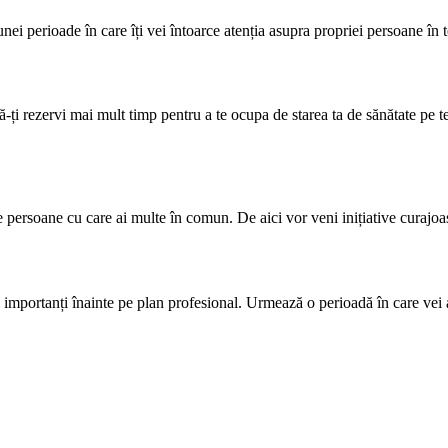
nei perioade în care îți vei întoarce atenția asupra propriei persoane în to
-ți rezervi mai mult timp pentru a te ocupa de starea ta de sănătate pe t
te persoane cu care ai multe în comun. De aici vor veni inițiative curajoas
și importanți înainte pe plan profesional. Urmează o perioadă în care vei a