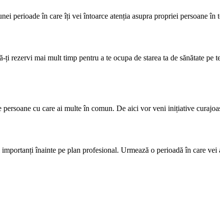
nei perioade în care îți vei întoarce atenția asupra propriei persoane în to
-ți rezervi mai mult timp pentru a te ocupa de starea ta de sănătate pe t
te persoane cu care ai multe în comun. De aici vor veni inițiative curajoas
și importanți înainte pe plan profesional. Urmează o perioadă în care vei a