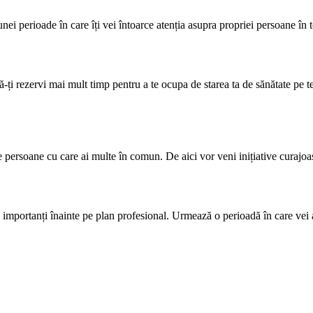
nei perioade în care îți vei întoarce atenția asupra propriei persoane în to
-ți rezervi mai mult timp pentru a te ocupa de starea ta de sănătate pe t
te persoane cu care ai multe în comun. De aici vor veni inițiative curajoas
și importanți înainte pe plan profesional. Urmează o perioadă în care vei a