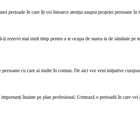
nei perioade în care îți vei întoarce atenția asupra propriei persoane în to
-ți rezervi mai mult timp pentru a te ocupa de starea ta de sănătate pe t
te persoane cu care ai multe în comun. De aici vor veni inițiative curajoas
și importanți înainte pe plan profesional. Urmează o perioadă în care vei a