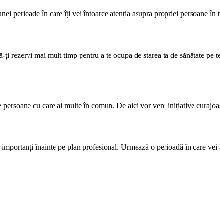
nei perioade în care îți vei întoarce atenția asupra propriei persoane în to
-ți rezervi mai mult timp pentru a te ocupa de starea ta de sănătate pe t
te persoane cu care ai multe în comun. De aici vor veni inițiative curajoas
și importanți înainte pe plan profesional. Urmează o perioadă în care vei a