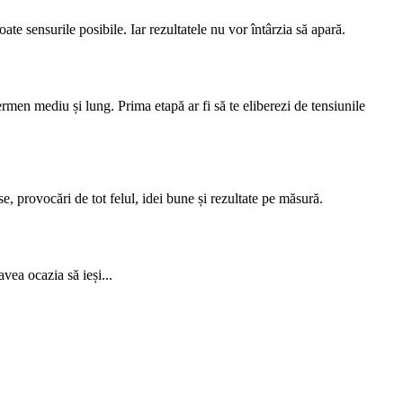
ate sensurile posibile. Iar rezultatele nu vor întârzia să apară.
ermen mediu și lung. Prima etapă ar fi să te eliberezi de tensiunile
e, provocări de tot felul, idei bune și rezultate pe măsură.
vea ocazia să ieși...